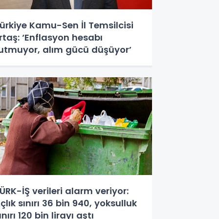
ürkiye Kamu-Sen İl Temsilcisi
rtaş: ‘Enflasyon hesabı
utmuyor, alım gücü düşüyor’
ÜRK-İŞ verileri alarm veriyor:
çlık sınırı 36 bin 940, yoksulluk
ınırı 120 bin lirayı aştı