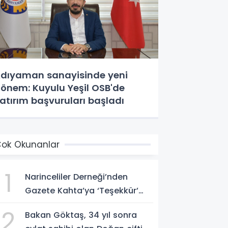
dıyaman sanayisinde yeni
önem: Kuyulu Yeşil OSB'de
atırım başvuruları başladı
ok Okunanlar
1
Narinceliler Derneği’nden
Gazete Kahta’ya ‘Teşekkür’
plaketi
2
Bakan Göktaş, 34 yıl sonra