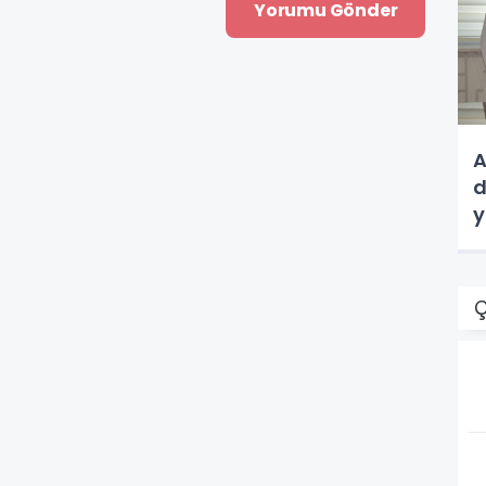
A
d
y
Ç