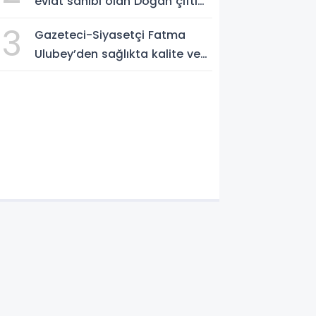
evlat sahibi olan Doğan çifti
için devrede
3
Gazeteci-Siyasetçi Fatma
Ulubey’den sağlıkta kalite ve
denetim çağrısı