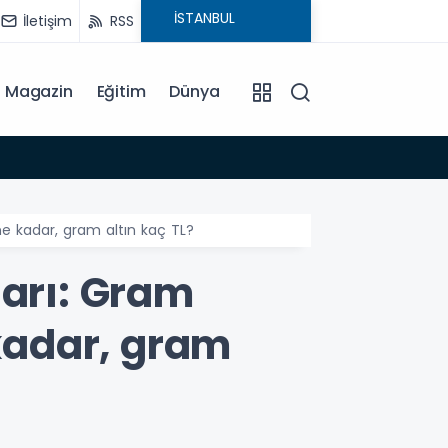
İletişim
RSS
Magazin
Eğitim
Dünya
15:44
Adıyam
ne kadar, gram altın kaç TL?
ları: Gram
 kadar, gram