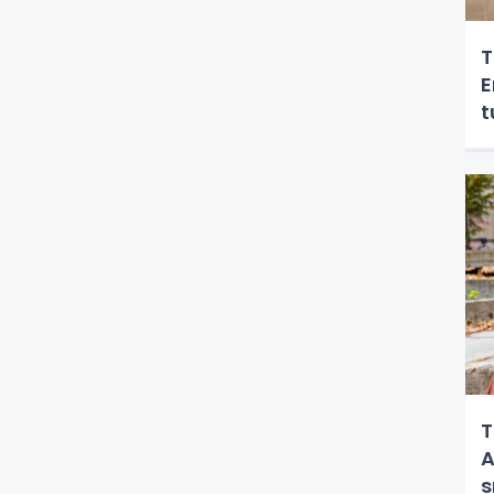
T
E
t
T
A
s