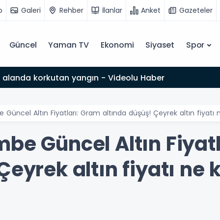
o
Galeri
Rehber
İlanlar
Anket
Gazeteler
Güncel
Yaman TV
Ekonomi
Siyaset
Spor
Ormanlık alanda korkutan yangın - Videolu Haber
 Güncel Altın Fiyatları: Gram altında düşüş! Çeyrek altın fiyatı 
be Güncel Altın Fiyat
Çeyrek altın fiyatı ne