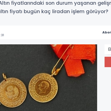
ltın fiyatlarındaki son durum yaşanan gelişm
tın fiyatı bugün kaç liradan işlem görüyor?
Abon
:31
E