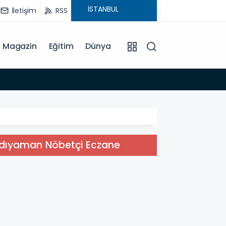
İletişim
RSS
Magazin
Eğitim
Dünya
08:29
TSO’n
dıyaman Nöbetçi Eczane