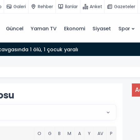
o
Galeri
Rehber
İlanlar
Anket
Gazeteler
Güncel
Yaman TV
Ekonomi
Siyaset
Spor
avgasında 1 ölü, 1 çocuk yaralı
A
osu
O
G
B
M
A
Y
AV
P