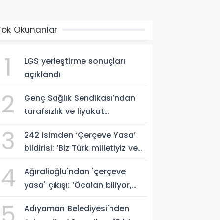
ok Okunanlar
1
LGS yerleştirme sonuçları
açıklandı
2
Genç Sağlık Sendikası’ndan
tarafsızlık ve liyakat
açıklaması
3
242 isimden ‘Çerçeve Yasa’
bildirisi: ‘Biz Türk milletiyiz ve
hayır diyoruz’
4
Ağıralioğlu'ndan 'çerçeve
yasa' çıkışı: ‘Öcalan biliyor,
millet bilmiyor’ - Videolu
5
Adıyaman Belediyesi'nden
Haber