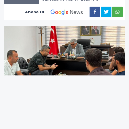
Abone Ol
Kahta Belediye Başkanı Mehmet Can Hallaç,
vatandaşlarla kurduğu doğrudan iletişimi
"Hemşehri Buluşmaları" programıyla