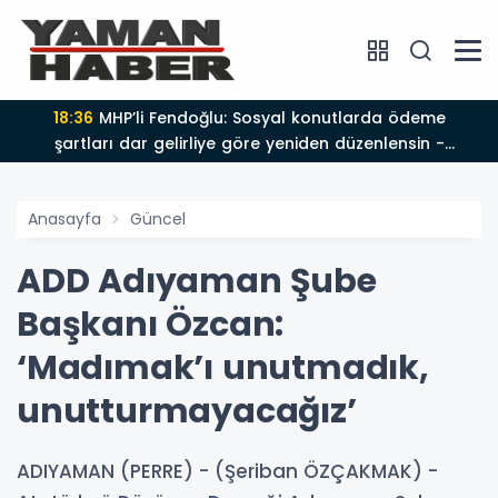
18:36
MHP’li Fendoğlu: Sosyal konutlarda ödeme
şartları dar gelirliye göre yeniden düzenlensin -
Videolu Haber
Anasayfa
Güncel
ADD Adıyaman Şube
Başkanı Özcan:
‘Madımak’ı unutmadık,
unutturmayacağız’
ADIYAMAN (PERRE) - (Şeriban ÖZÇAKMAK) -