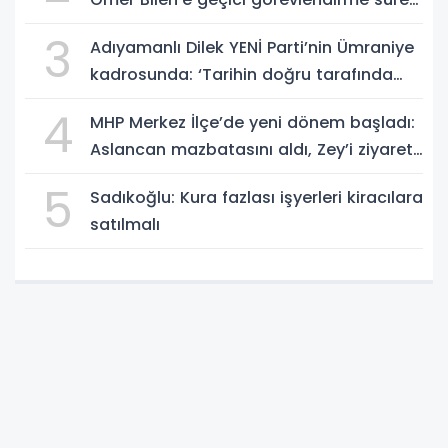
ziyareti
3
Adıyamanlı Dilek YENİ Parti’nin Ümraniye
kadrosunda: ‘Tarihin doğru tarafında
olmayı seçtim’
4
MHP Merkez İlçe’de yeni dönem başladı:
Aslancan mazbatasını aldı, Zey’i ziyaret
etti
5
Sadıkoğlu: Kura fazlası işyerleri kiracılara
satılmalı