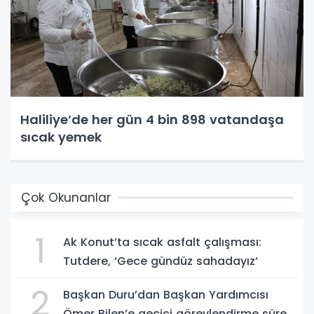
Haliliye’de her gün 4 bin 898 vatandaşa
sıcak yemek
Çok Okunanlar
1
Ak Konut’ta sıcak asfalt çalışması:
Tutdere, ‘Gece gündüz sahadayız’
2
Başkan Duru’dan Başkan Yardımcısı
Ömer Bilen’e geçici görevlendirme süreci