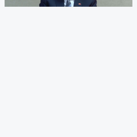
Hakkari Öğretmenevi’nde ilin sorunlarının ve
yapılacak çalışmaların değerlendirildiği
toplantıya başkanlık eden Bakan Güler, kentte
güvenlik, kalkınma ve “Terörsüz Türkiye”
sürecine ilişkin değerlendirmelerde bulundu.
“Hakkari yıllarca terörün gölgesinde kaldı”
Hakkari’nin yıllarca terörün gölgesi altında
kalarak gerçek potansiyelini gösteremediğini
belirten Güler, “Kalkınmanın önündeki en büyük
engel olan terör yalnızca fiziki değil,