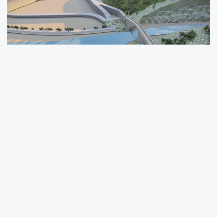
Milletvekili Şan, Çevre, Şehircilik ve İklim
Değişikliği Bakanı Murat Kurum’un Adıyaman
ziyareti sırasında gerçekleştirilen görüşmede,
Cendere Köprüsü çevresine mesire alanı ve
Millet Bahçesi yapılması yönündeki talebinin
olumlu karşılandığını belirtti. Bakan Kurum’un
destek sözü verdiği projede, çalışmaların kısa
sürede başlaması bekleniyor.