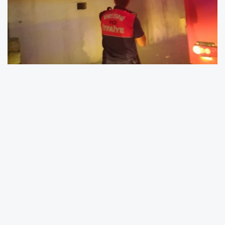
Edinilen bilgiye göre yangın, sabah erken
saatlerde Ciritmeydan Mahallesinde meydana
geldi. A.Ç’ye ait evin balkon ve odasında
dumanlar ile alevler yükseldiğini görenler
durumu itfaiye ekiplerine bildirdi. Olay yerine
gelen itfaiye erleri tarafından 30 dakika süren
müdahalenin ardından yangın kontrol altına
alındı. Yangında hafif çaplı maddi hasar
meydana geldi.