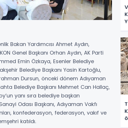
V
K
Y
nlik Bakan Yardımcısı Ahmet Aydın,
ASKON Genel Başkanı Orhan Aydın, AK Parti
ammed Emin Özkaya, Esenler Belediye
kşehir Belediye Başkanı Yasin Kartoğlu,
urrahman Dursun, önceki dönem Adıyaman
 Kahta Belediye Başkanı Mehmet Can Hallaç,
oy’un yanı sıra belediye başkan
T
 Sanayi Odası Başkanı, Adıyaman Vakfı
K
kanları, konfederasyon, federasyon, vakıf ve
ö
mşehri katıldı.