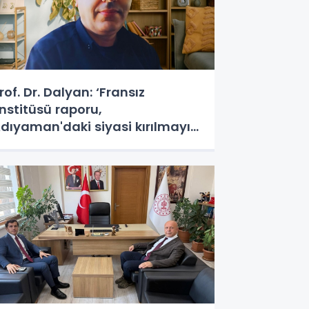
rof. Dr. Dalyan: ‘Fransız
nstitüsü raporu,
dıyaman'daki siyasi kırılmayı
metroköy' kavramıyla açıklıyor’