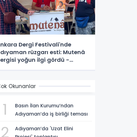
nkara Dergi Festivali'nde
dıyaman rüzgarı esti: Mutenâ
ergisi yoğun ilgi gördü -
ideolu Haber
ok Okunanlar
1
Basın İlan Kurumu’ndan
Adıyaman’da iş birliği teması
2
Adıyaman’da 'Uzat Elini
Projesi' toplantısı