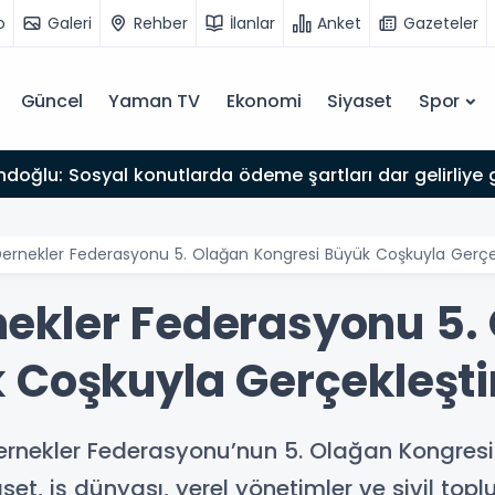
o
Galeri
Rehber
İlanlar
Anket
Gazeteler
Güncel
Yaman TV
Ekonomi
Siyaset
Spor
rnekler Federasyonu 5. Olağan Kongresi Büyük Coşkuyla Gerçekl
ekler Federasyonu 5.
 Coşkuyla Gerçekleştir
nekler Federasyonu’nun 5. Olağan Kongresi 
et, iş dünyası, yerel yönetimler ve sivil toplu