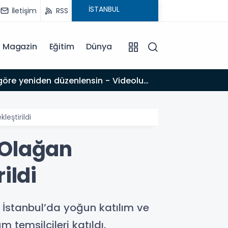
İletişim
RSS
Magazin
Eğitim
Dünya
18:08
Prof. Dr. Dalyan: ‘Fransız Enstitüsü raporu, Adıyaman'daki siyasi kırılmayı 'metroköy' kavramıyla
açıklıyor’
eştirildi
 Olağan
ildi
İstanbul’da yoğun katılım ve
m temsilcileri katıldı.