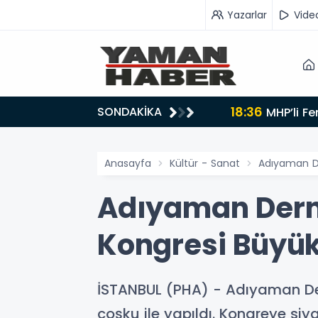
Yazarlar
Vide
18:36
SONDAKİKA
r
MHP’li Fendoğlu: Sosyal konutlarda ödeme şartları dar gelirliye göre yeniden düzenlensin - Videolu
Haber
Anasayfa
Kültür - Sanat
Adıyaman De
Adıyaman Dern
Kongresi Büyük
İSTANBUL (PHA) - Adıyaman Der
coşku ile yapıldı. Kongreye siyas