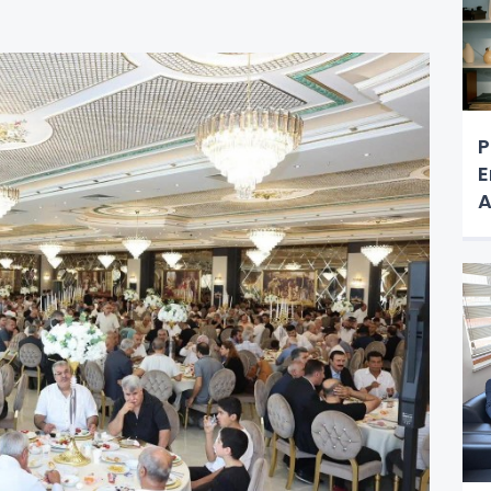
P
E
A
'