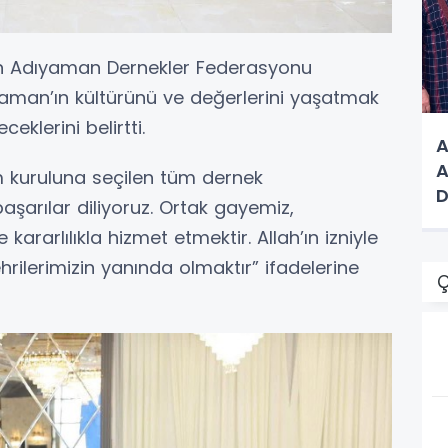
en Adıyaman Dernekler Federasyonu
yaman’ın kültürünü ve değerlerini yaşatmak
klerini belirtti.
A
A
 kuruluna seçilen tüm dernek
D
aşarılar diliyoruz. Ortak gayemiz,
V
ararlılıkla hizmet etmektir. Allah’ın izniyle
hrilerimizin yanında olmaktır” ifadelerine
Ç