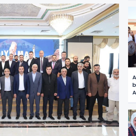
A
b
A
V