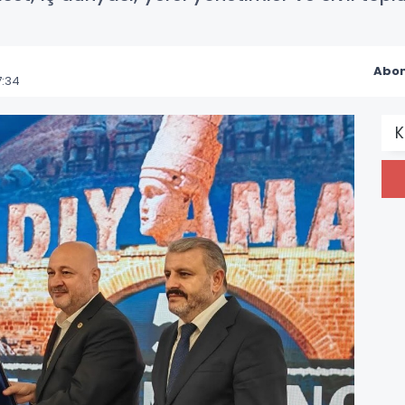
Abon
7:34
K