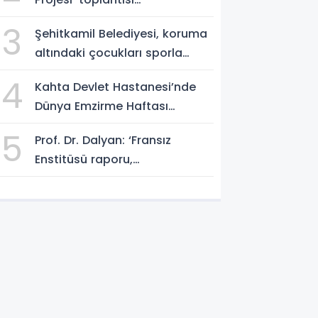
gerçekleştirildi
3
Şehitkamil Belediyesi, koruma
altındaki çocukları sporla
buluşturuyor
4
Kahta Devlet Hastanesi’nde
Dünya Emzirme Haftası
etkinliği
5
Prof. Dr. Dalyan: ‘Fransız
Enstitüsü raporu,
Adıyaman'daki siyasi kırılmayı
'metroköy' kavramıyla
açıklıyor’