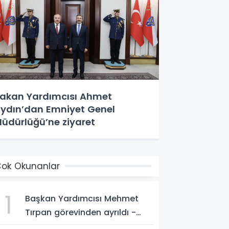
akan Yardımcısı Ahmet
ydın’dan Emniyet Genel
üdürlüğü’ne ziyaret
ok Okunanlar
1
Başkan Yardımcısı Mehmet
Tırpan görevinden ayrıldı -
Videolu Haber