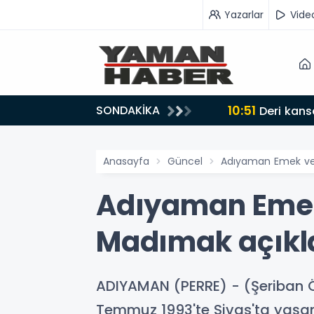
Yazarlar
Vide
10:51
SONDAKİKA
ideolu Haber
Deri kanse
Anasayfa
Güncel
Adıyaman Emek ve 
Adıyaman Emek
Madımak açıkl
ADIYAMAN (PERRE) - (Şeriban
Temmuz 1993'te Sivas'ta yaşan