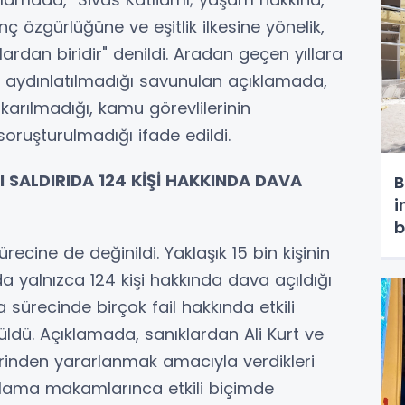
 özgürlüğüne ve eşitlik ilkesine yönelik,
lardan biridir" denildi. Aradan geçen yıllara
 aydınlatılmadığı savunulan açıklamada,
karılmadığı, kamu görevlilerinin
oruşturulmadığı ifade edildi.
ĞI SALDIRIDA 124 KİŞİ HAKKINDA DAVA
B
i
b
ürecine de değinildi. Yaklaşık 15 bin kişinin
nda yalnızca 124 kişi hakkında dava açıldığı
sürecinde birçok fail hakkında etkili
ldü. Açıklamada, sanıklardan Ali Kurt ve
erinden yararlanmak amacıyla verdikleri
gılama makamlarınca etkili biçimde