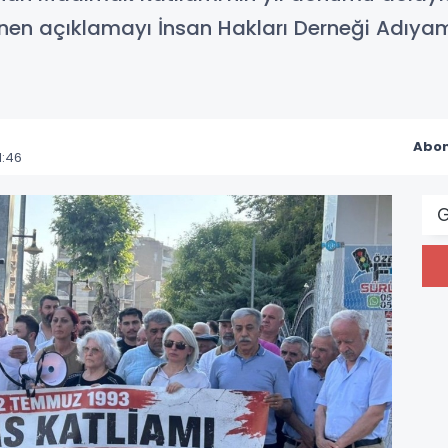
enen açıklamayı İnsan Hakları Derneği Adıy
Abon
1:46
G