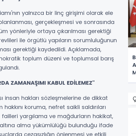
mı'nın yalnızca bir linç girişimi olarak ele
n planlanması, gerçekleşmesi ve sonrasında
 tüm yönleriyle ortaya çıkarılması gerektiği
vlileri ile örgütlü yapıların sorumluluğunun
lması gerektiği kaydedildi. Açıklamada,
B
mokratik toplum düzeni ve toplumsal barış
A
ulandı.
M
ARDA ZAMANAŞIMI KABUL EDİLEMEZ"
sı insan hakları sözleşmelerine de dikkat
Ç
hakkını koruma, nefret saikli saldırıları
failleri yargılama ve mağdurların hakikat,
 altına alma yükümlülüğü bulunduğu ifade
suçlarda cezasızlığın önlenmesi ve etkili