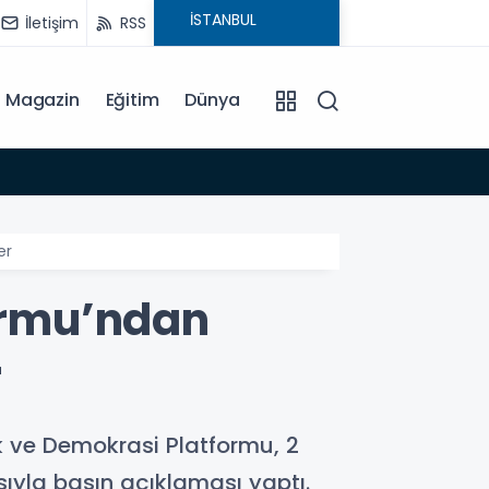
İletişim
RSS
Magazin
Eğitim
Dünya
10:46
er
ormu’ndan
r
ve Demokrasi Platformu, 2
yla basın açıklaması yaptı.