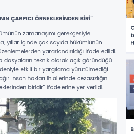
IN ÇARPICI ÖRNEKLERİNDEN BİRİ"
O
bölümünün zamanaşımı gerekçesiyle
t
a, yıllar içinde çok sayıda hükümlünün
H
düzenlemelerden yararlandırıldığı ifade edildi.
nda dosyaların teknik olarak açık göründüğü
niyle etkili bir yargılama yürütülmediği
ır insan hakları ihlallerinde cezasızlığın
erinden biridir" ifadelerine yer verildi.
B