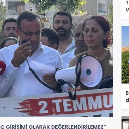
T
V
B
d
NÇ GİRİŞİMİ OLARAK DEĞERLENDİRİLEMEZ"