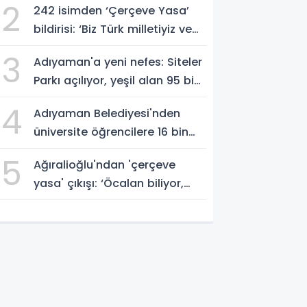
2
242 isimden ‘Çerçeve Yasa’
bildirisi: ‘Biz Türk milletiyiz ve
hayır diyoruz’
3
Adıyaman'a yeni nefes: Siteler
Parkı açılıyor, yeşil alan 95 bin
metrekareyi geçti - Videolu
4
Adıyaman Belediyesi'nden
Haber
üniversite öğrencilere 16 bin
TL'ye varan eğitim desteği -
5
Ağıralioğlu'ndan 'çerçeve
Videolu Haber
yasa' çıkışı: ‘Öcalan biliyor,
millet bilmiyor’ - Videolu
Haber