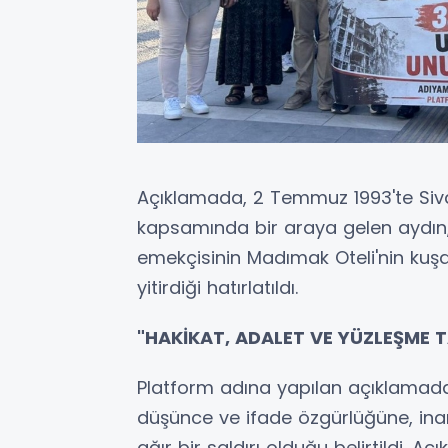
Açıklamada, 2 Temmuz 1993'te Sivas'
kapsamında bir araya gelen aydın, s
emekçisinin Madımak Oteli'nin kuş
yitirdiği hatırlatıldı.
"HAKİKAT, ADALET VE YÜZLEŞME 
Platform adına yapılan açıklamad
düşünce ve ifade özgürlüğüne, inanç
ağır bir saldırı olduğu belirtildi. 