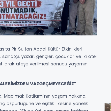
ta Pir Sultan Abdal Kültür Etkinlikleri
anatçı, yazar, gençler, çocuklar ve iki otel
atılarak ateşe verilmesi sonucu yaşamını
TALEBİMİZDEN VAZGEÇMEYECEĞİZ"
a, Madımak Katliamı'nın yaşam hakkına,
 özgürlüğüne ve eşitlik ilkesine yönelik
Açıklamada, "Sivas Katliamı; yaşam hakkına,