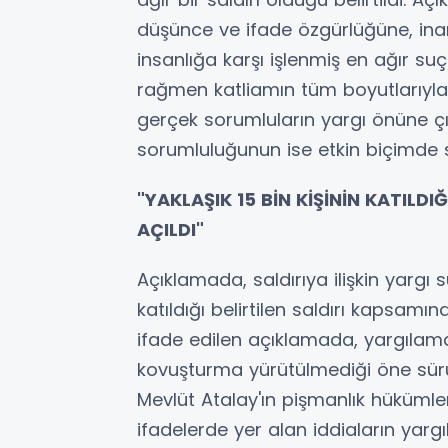
düşünce ve ifade özgürlüğüne, inanç
insanlığa karşı işlenmiş en ağır suç
rağmen katliamın tüm boyutlarıyla
gerçek sorumluların yargı önüne çı
sorumluluğunun ise etkin biçimde s
"YAKLAŞIK 15 BİN KİŞİNİN KATILDI
AÇILDI"
Açıklamada, saldırıya ilişkin yargı s
katıldığı belirtilen saldırı kapsamı
ifade edilen açıklamada, yargılama 
kovuşturma yürütülmediği öne sürü
Mevlüt Atalay'ın pişmanlık hüküml
ifadelerde yer alan iddiaların yar