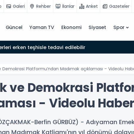
o
Galeri
Rehber
İlanlar
Anket
Gazeteler
Güncel
Yaman TV
Ekonomi
Siyaset
Spor
rleri erken teşhisle tedavi edilebilir
Demokrasi Platformu’ndan Madımak açıklaması - Videolu Hab
 ve Demokrasi Platf
aması - Videolu Habe
 ÖZÇAKMAK-Berfin GÜRBÜZ) - Adıyaman Emek 
an Madımak Katliamı'nın yıl dönümü dolayısı