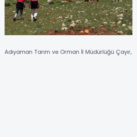
Adıyaman Tarım ve Orman İl Müdürlüğü Çayır,
Mera ve Yem Bitkileri Şube Müdürlüğü ekipleri
tarafından, Adıyaman'ın Çelikhan ilçesi
Çampınar Köyü sınırları içerisinde yer alan ve
proje uygulama alanı olarak belirlenen
meralarda yerinde incelemeler gerçekleştirildi.
Söz konusu incelemelerin, Dünya Bankası
finansmanı ile yürütülen ve İl Müdürlüğü
tarafından uygulanan "Türkiye'de Depremden
Etkilenen İllerde Tarım Sektörünün İyileştirilmesi