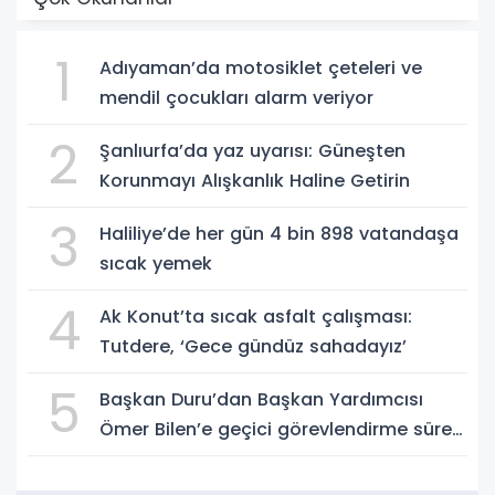
1
Adıyaman’da motosiklet çeteleri ve
mendil çocukları alarm veriyor
2
Şanlıurfa’da yaz uyarısı: Güneşten
Korunmayı Alışkanlık Haline Getirin
3
Haliliye’de her gün 4 bin 898 vatandaşa
sıcak yemek
4
Ak Konut’ta sıcak asfalt çalışması:
Tutdere, ‘Gece gündüz sahadayız’
5
Başkan Duru’dan Başkan Yardımcısı
Ömer Bilen’e geçici görevlendirme süreci
ziyareti