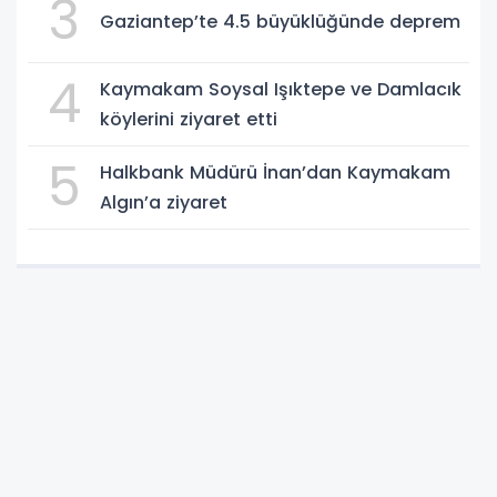
3
Gaziantep’te 4.5 büyüklüğünde deprem
4
Kaymakam Soysal Işıktepe ve Damlacık
köylerini ziyaret etti
5
Halkbank Müdürü İnan’dan Kaymakam
Algın’a ziyaret