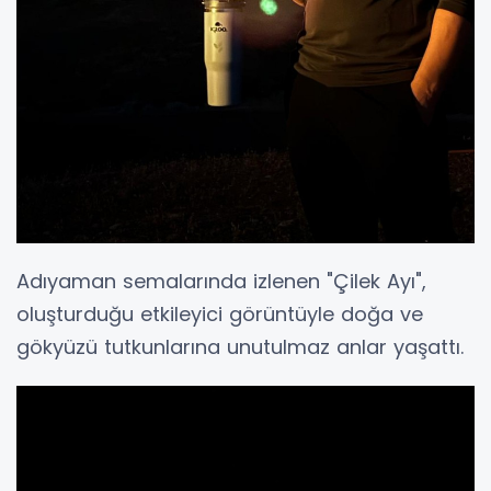
Adıyaman semalarında izlenen "Çilek Ayı",
oluşturduğu etkileyici görüntüyle doğa ve
gökyüzü tutkunlarına unutulmaz anlar yaşattı.