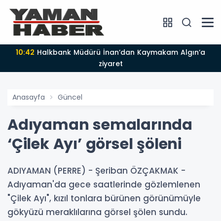
10:32
Kaymakam Soysal Işıktepe ve Damlacık köylerini
ziyaret etti
Anasayfa
Güncel
Adıyaman semalarında
‘Çilek Ayı’ görsel şöleni
ADIYAMAN (PERRE) - Şeriban ÖZÇAKMAK -
Adıyaman'da gece saatlerinde gözlemlenen
"Çilek Ayı", kızıl tonlara bürünen görünümüyle
gökyüzü meraklılarına görsel şölen sundu.