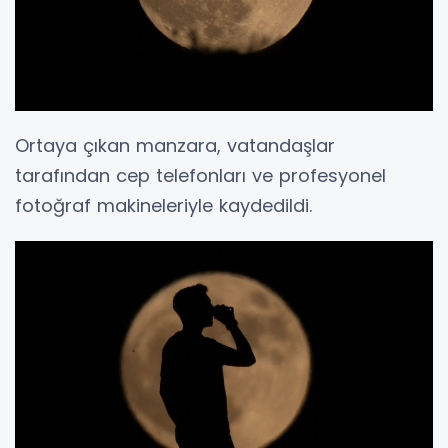
Ortaya çıkan manzara, vatandaşlar
tarafından cep telefonları ve profesyonel
fotoğraf makineleriyle kaydedildi.