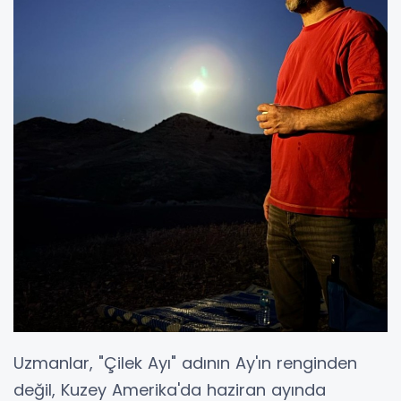
Uzmanlar, "Çilek Ayı" adının Ay'ın renginden
değil, Kuzey Amerika'da haziran ayında