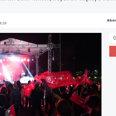
Abon
8:29
G