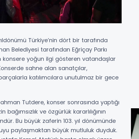
ıldönümü Türkiye’nin dört bir tarafında
man Belediyesi tarafından Eğriçay Parkı
len konsere yoğun ilgi gösteren vatandaşlar
Konserde sahne alan sanatçılar,
 parçalarla katılımcılara unutulmaz bir gece
ahman Tutdere, konser sonrasında yaptığı
n bağımsızlık ve özgürlük kararlılığının
 gündür. Bu büyük zaferin 103. yıl dönümünde
oşkuyu paylaşmaktan büyük mutluluk duyduk.