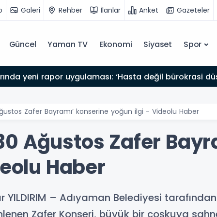
o
Galeri
Rehber
İlanlar
Anket
Gazeteler
Güncel
Yaman TV
Ekonomi
Siyaset
Spor
arında yeni rapor uygulaması: ‘Hasta değil bürokrasi dü
ustos Zafer Bayramı’ konserine yoğun ilgi - Videolu Haber
0 Ağustos Zafer Bayr
deolu Haber
 YILDIRIM – Adıyaman Belediyesi tarafından
enen Zafer Konseri, büyük bir coşkuya sahn