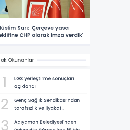
üslim Sarı: 'Çerçeve yasa
eklifine CHP olarak imza verdik'
ok Okunanlar
1
LGS yerleştirme sonuçları
açıklandı
2
Genç Sağlık Sendikası’ndan
tarafsızlık ve liyakat
açıklaması
3
Adıyaman Belediyesi'nden
üniversite öğrencilere 16 bin