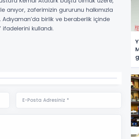
ustafa Kemal Atatürk başta olmak üzere,
e anıyor, zaferimizin gururunu halkımızla
Adıyaman’da birlik ve beraberlik içinde
ifadelerini kullandı.
Y
M
g
E-Posta Adresiniz *