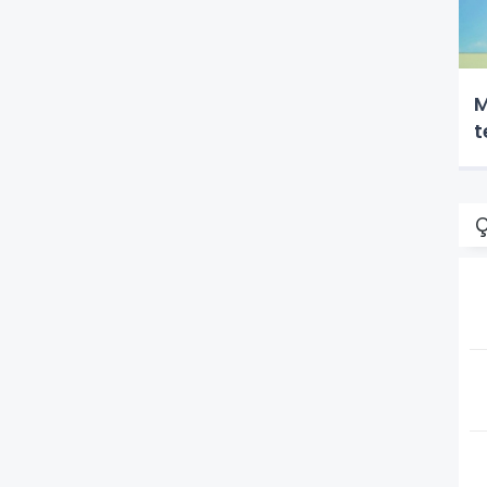
M
t
Ç