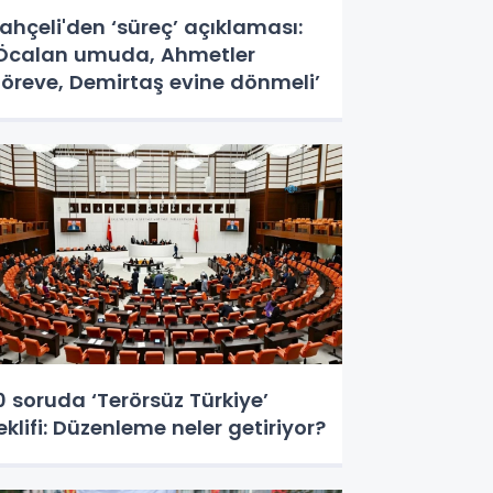
ahçeli'den ‘süreç’ açıklaması:
Öcalan umuda, Ahmetler
öreve, Demirtaş evine dönmeli’
0 soruda ‘Terörsüz Türkiye’
eklifi: Düzenleme neler getiriyor?