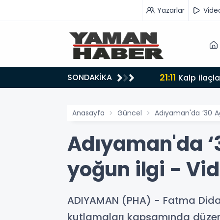
Yazarlar
Vide
21:11
SONDAKİKA
lyon liralık destek
Kalp ilaçl
Anasayfa
Güncel
Adıyaman'da ‘30 Ağ
Adıyaman'da ‘3
yoğun ilgi - Vi
ADIYAMAN (PHA) - Fatma Didar
kutlamaları kapsamında düzenl