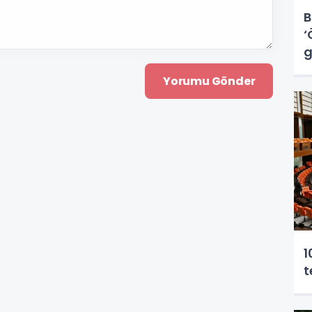
B
‘
g
1
t