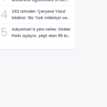
TL'ye varan eğitim desteği -
4
242 isimden ‘Çerçeve Yasa’
Videolu Haber
bildirisi: ‘Biz Türk milletiyiz ve
hayır diyoruz’
5
Adıyaman'a yeni nefes: Siteler
Parkı açılıyor, yeşil alan 95 bin
metrekareyi geçti - Videolu
Haber