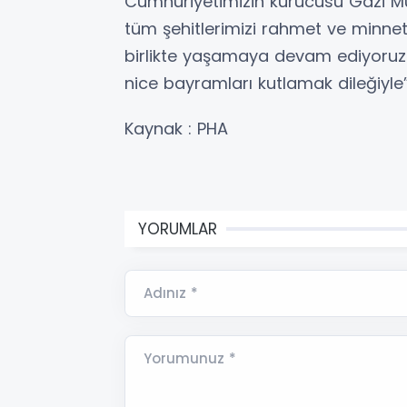
Cumhuriyetimizin kurucusu Gazi M
tüm şehitlerimizi rahmet ve minnetl
birlikte yaşamaya devam ediyoruz. 
nice bayramları kutlamak dileğiyle” 
Kaynak : PHA
YORUMLAR
Adınız *
Yorumunuz *