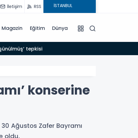
İletişim
RSS
Magazin
Eğitim
Dünya
20:55
şünülmüş’ tepkisi
10 so
amı’ konserine
 30 Ağustos Zafer Bayramı
e oldu.