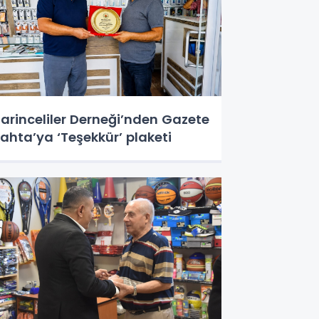
arinceliler Derneği’nden Gazete
ahta’ya ‘Teşekkür’ plaketi