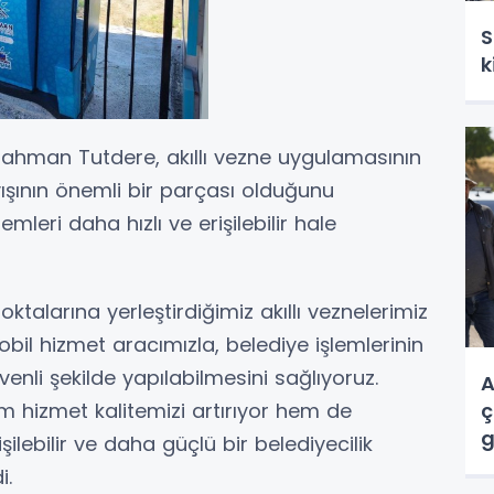
S
k
ahman Tutdere, akıllı vezne uygulamasının
yışının önemli bir parçası olduğunu
lemleri daha hızlı ve erişilebilir hale
oktalarına yerleştirdiğimiz akıllı veznelerimiz
bil hizmet aracımızla, belediye işlemlerinin
venli şekilde yapılabilmesini sağlıyoruz.
A
hem hizmet kalitemizi artırıyor hem de
ç
g
lebilir ve daha güçlü bir belediyecilik
i.