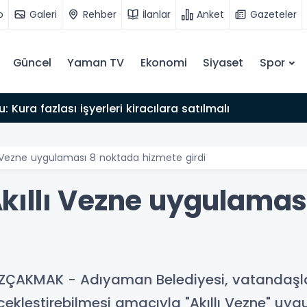
o
Galeri
Rehber
İlanlar
Anket
Gazeteler
Güncel
Yaman TV
Ekonomi
Siyaset
Spor
: Kura fazlası işyerleri kiracılara satılmalı
 Vezne uygulaması 8 noktada hizmete girdi
ıllı Vezne uygulamas
ÇAKMAK - Adıyaman Belediyesi, vatandaşları
ekleştirebilmesi amacıyla "Akıllı Vezne" uyg