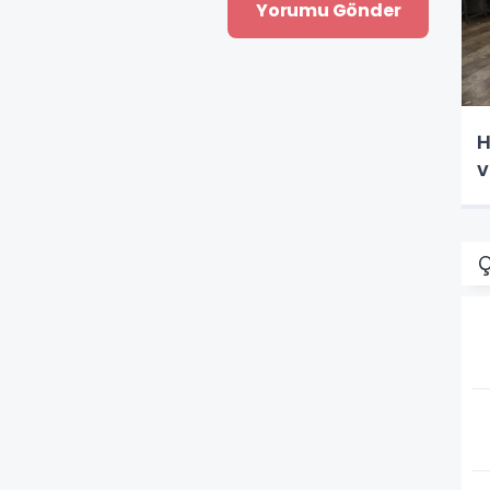
H
v
Ç