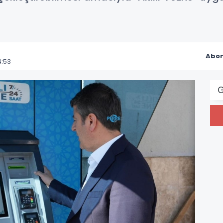
Abon
4:53
G