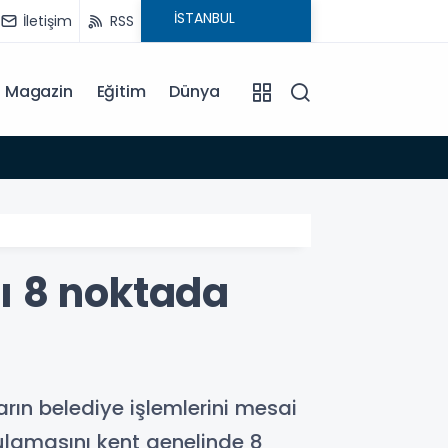
İletişim
RSS
Magazin
Eğitim
Dünya
15:35
ı 8 noktada
n belediye işlemlerini mesai
ulamasını kent genelinde 8