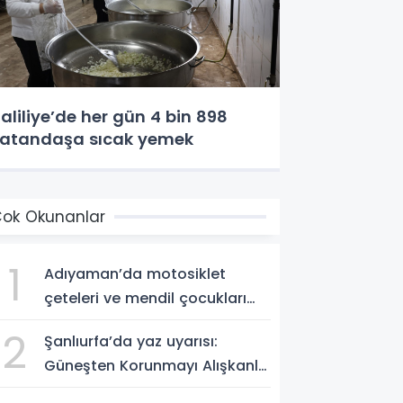
aliliye’de her gün 4 bin 898
atandaşa sıcak yemek
ok Okunanlar
1
Adıyaman’da motosiklet
çeteleri ve mendil çocukları
alarm veriyor
2
Şanlıurfa’da yaz uyarısı:
Güneşten Korunmayı Alışkanlık
Haline Getirin