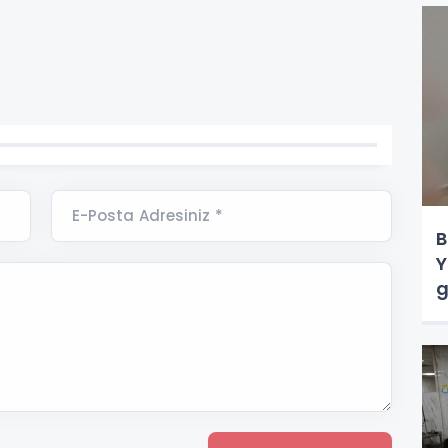
E-Posta Adresiniz *
B
Y
g