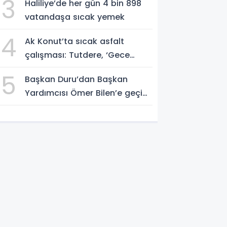
3
Haliliye’de her gün 4 bin 898
vatandaşa sıcak yemek
4
Ak Konut’ta sıcak asfalt
çalışması: Tutdere, ‘Gece
gündüz sahadayız’
5
Başkan Duru’dan Başkan
Yardımcısı Ömer Bilen’e geçici
görevlendirme süreci ziyareti