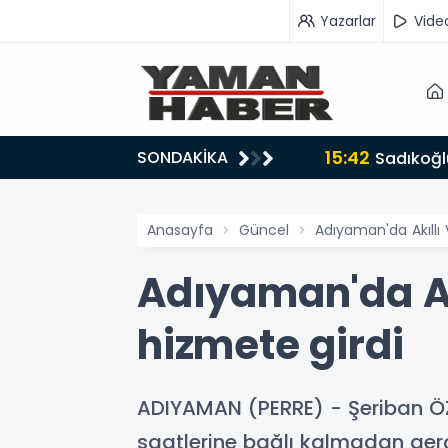
Yazarlar
Vide
15:42
SONDAKİKA
ru tarafında olmayı seçtim’
Sadıkoğlu
Anasayfa
Güncel
Adıyaman'da Akıllı
Adıyaman'da Ak
hizmete girdi
ADIYAMAN (PERRE) - Şeriban ÖZ
saatlerine bağlı kalmadan gerç