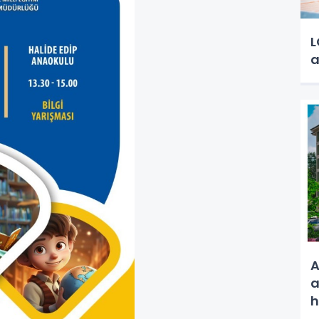
L
a
A
a
h