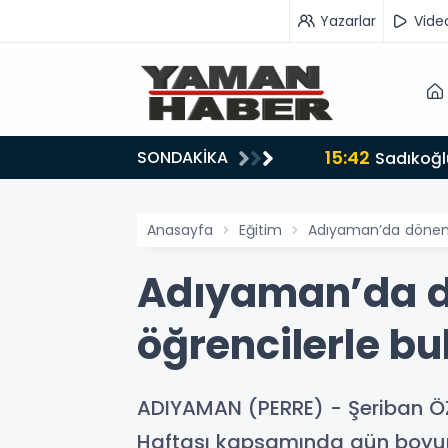
Yazarlar
Vide
15:42
SONDAKİKA
ru tarafında olmayı seçtim’
Sadıkoğlu
Anasayfa
Eğitim
Adıyaman’da dönem s
Adıyaman’da dö
öğrencilerle bu
ADIYAMAN (PERRE) - Şeriban Ö
Haftası kapsamında gün boyunc