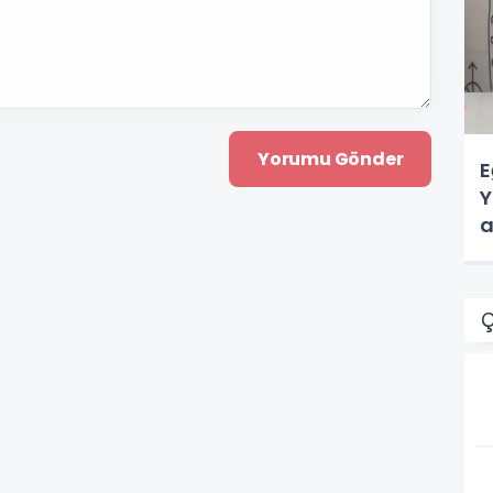
E
Y
a
Ç