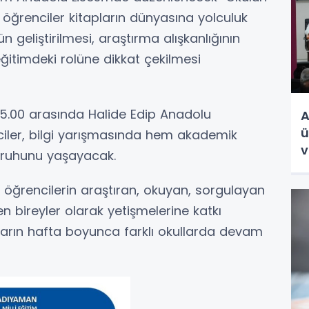
e öğrenciler kitapların dünyasına yolculuk
 geliştirilmesi, araştırma alışkanlığının
ğitimdeki rolüne dikkat çekilmesi
-15.00 arasında Halide Edip Anadolu
A
ü
nciler, bilgi yarışmasında hem akademik
v
m ruhunu yaşayacak.
H
le öğrencilerin araştıran, okuyan, sorgulayan
bireyler olarak yetişmelerine katkı
arın hafta boyunca farklı okullarda devam