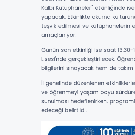
Kalbi Kütüphaneler" etkinliğinde is
yapacak. Etkinlikte okuma kültürünün
teşvik edilmesi ve kütüphanelerin e
amaçlanıyor.
Günün son etkinliği ise saat 13.30
Lisesi'nde gerçekleştirilecek. Öğre
bilgilerini sınayacak hem de takı
İl genelinde düzenlenen etkinlikler
ve öğrenmeyi yaşam boyu sürdüren 
sunulması hedeflenirken, programl
edeceği belirtildi.