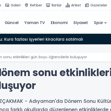
o
Galeri
Rehber
İlanlar
Anket
Gazeteler
Güncel
Yaman TV
Ekonomi
Siyaset
Spor
: Kura fazlası işyerleri kiracılara satılmalı
onu etkinlikleri gün boyu öğrencilerle buluşuyor
nem sonu etkinlikler
luşuyor
ZÇAKMAK - Adıyaman'da Dönem Sonu Kültür, S
a farklı okullarda düzenlenen etkinliklerde