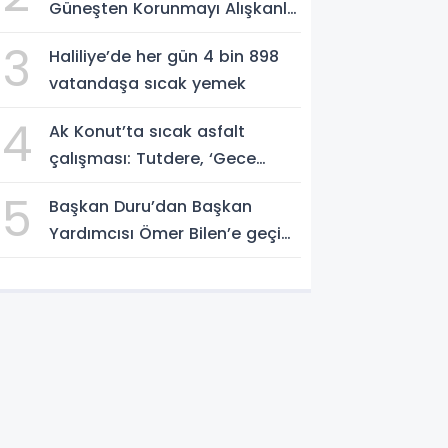
Güneşten Korunmayı Alışkanlık
Haline Getirin
3
Haliliye’de her gün 4 bin 898
vatandaşa sıcak yemek
4
Ak Konut’ta sıcak asfalt
çalışması: Tutdere, ‘Gece
gündüz sahadayız’
5
Başkan Duru’dan Başkan
Yardımcısı Ömer Bilen’e geçici
görevlendirme süreci ziyareti