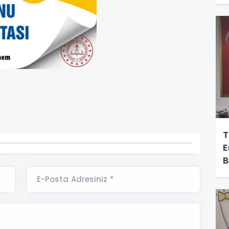
T
E
B
E-Posta Adresiniz *