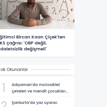
ğitimci Bircan Kaan Çiçek'ten
KS çağrısı: 'OBP değil,
daletsizlik değişmeli'
ok Okunanlar
1
Adıyaman’da motosiklet
çeteleri ve mendil çocukları
alarm veriyor
2
Şanlıurfa’da yaz uyarısı: