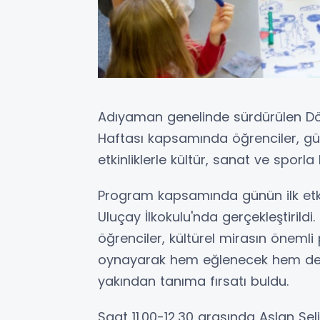
Adıyaman genelinde sürdürülen Dön
Haftası kapsamında öğrenciler, günü
etkinliklerle kültür, sanat ve spor
Program kapsamında günün ilk etki
Uluçay İlkokulu'nda gerçekleştirildi
öğrenciler, kültürel mirasın önemli
oynayarak hem eğlenecek hem de
yakından tanıma fırsatı buldu.
Saat 11.00-12.30 arasında Aslan Se