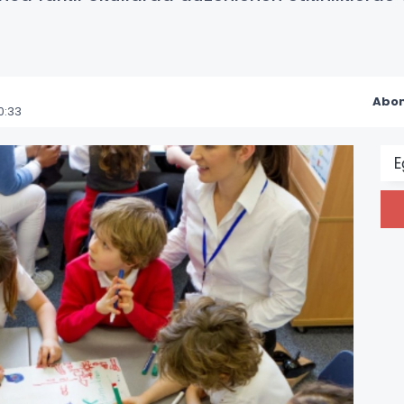
Abon
0:33
E