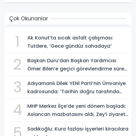
Çok Okunanlar
1
Ak Konut’ta sıcak asfalt çalışması:
Tutdere, ‘Gece gündüz sahadayız’
2
Başkan Duru’dan Başkan Yardımcısı
Ömer Bilen’e geçici görevlendirme süreci
ziyareti
3
Adıyamanlı Dilek YENİ Parti’nin Ümraniye
kadrosunda: ‘Tarihin doğru tarafında
olmayı seçtim’
4
MHP Merkez İlçe’de yeni dönem başladı:
Aslancan mazbatasını aldı, Zey’i ziyaret
etti
5
Sadıkoğlu: Kura fazlası işyerleri kiracılara