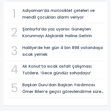
1
Adıyaman’da motosiklet çeteleri ve
mendil çocukları alarm veriyor
2
Şanlıurfa’da yaz uyarısı: Güneşten
Korunmayı Alışkanlık Haline Getirin
3
Haliliye’de her gün 4 bin 898 vatandaşa
sıcak yemek
4
Ak Konut’ta sıcak asfalt çalışması:
Tutdere, ‘Gece gündüz sahadayız’
5
Başkan Duru’dan Başkan Yardımcısı
Ömer Bilen’e geçici görevlendirme süreci
ziyareti