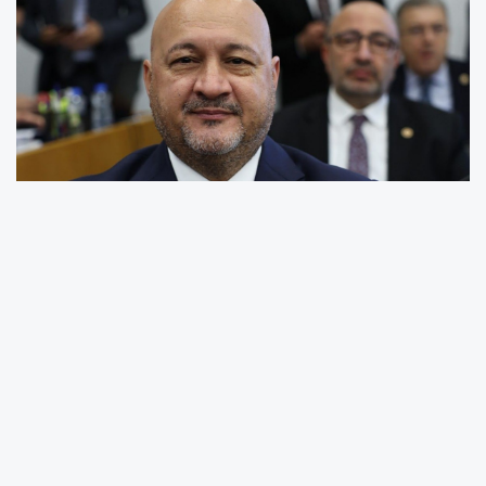
AK Parti Genel Merkez Sivil Toplum ve Halkla
İlişkiler Başkan Yardımcısı, Adıyaman Milletvekili
ve TBMM Plan ve Bütçe Komisyonu Üyesi Doç.
Dr. Resul Kurt, Cumhurbaşkanı Yardımcısı
Cevdet Yılmaz'ın da katıldığı TBMM Plan ve
Bütçe Komisyonu toplantısında, Adıyaman'ın
yeniden inşa süreci ve tarihi mirasın