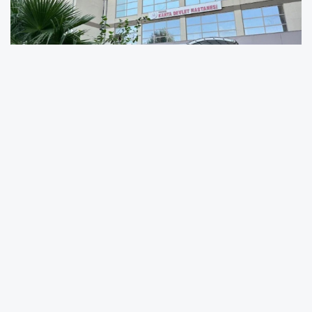
Adıyaman'da Kahta Devlet Hastanesi'nde
sağlık kadrosu yeni uzman doktorların göreve
başlamasıyla güçlendirildi. Sağlık Bakanlığı
tarafından gerçekleştirilen atamalar
kapsamında hastaneye Beyin Cerrahisi,
Ortopedi ve Travmatoloji, Göğüs Hastalıkları,
Genel Cerrahi ve Kardiyoloji branşlarında 5
uzman doktor görevlendirildi. Yeni hekimler
hasta kabulüne başlayarak sağlık hizmeti