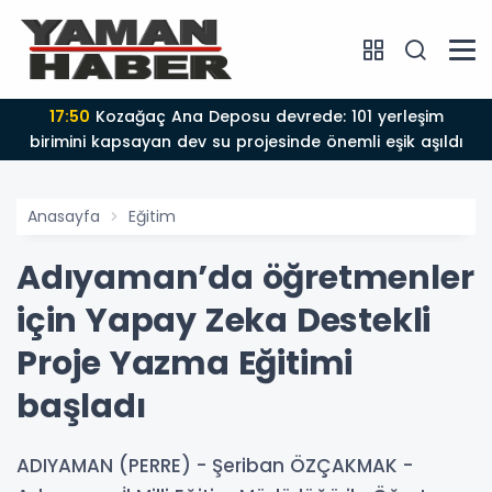
17:50
Kozağaç Ana Deposu devrede: 101 yerleşim
birimini kapsayan dev su projesinde önemli eşik aşıldı
Anasayfa
Eğitim
Adıyaman’da öğretmenler
için Yapay Zeka Destekli
Proje Yazma Eğitimi
başladı
ADIYAMAN (PERRE) - Şeriban ÖZÇAKMAK -