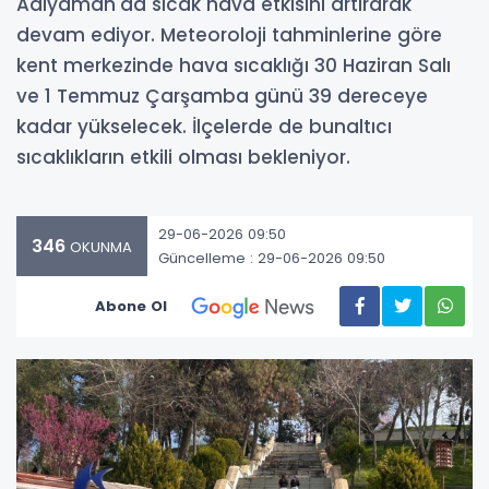
Adıyaman'da sıcak hava etkisini artırarak
devam ediyor. Meteoroloji tahminlerine göre
kent merkezinde hava sıcaklığı 30 Haziran Salı
ve 1 Temmuz Çarşamba günü 39 dereceye
kadar yükselecek. İlçelerde de bunaltıcı
sıcaklıkların etkili olması bekleniyor.
29-06-2026 09:50
346
OKUNMA
Güncelleme : 29-06-2026 09:50
Abone Ol