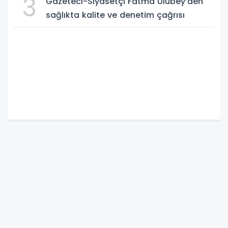
3
Gazeteci-Siyasetçi Fatma Ulubey’den
sağlıkta kalite ve denetim çağrısı