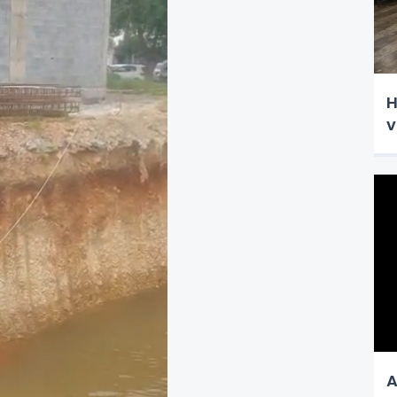
H
v
A