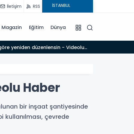
İletişim
RSS
Magazin
Eğitim
Dünya
18:08
Prof. Dr. Dalyan: ‘Fransız Enstitüsü raporu, Adıyaman'daki siyasi kırılmayı 'metroköy' kavramıyla
açıklıyor’
deolu Haber
unan bir inşaat şantiyesinde
i kullanılması, çevrede