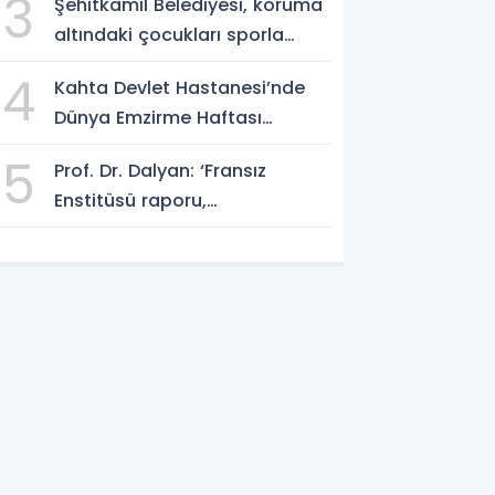
3
Şehitkamil Belediyesi, koruma
altındaki çocukları sporla
buluşturuyor
4
Kahta Devlet Hastanesi’nde
Dünya Emzirme Haftası
etkinliği
5
Prof. Dr. Dalyan: ‘Fransız
Enstitüsü raporu,
Adıyaman'daki siyasi kırılmayı
'metroköy' kavramıyla
açıklıyor’