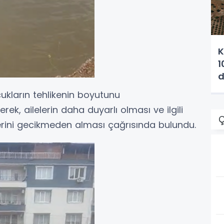
K
1
d
a
kların tehlikenin boyutunu
k, ailelerin daha duyarlı olması ve ilgili
Ç
erini gecikmeden alması çağrısında bulundu.