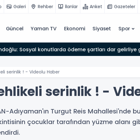
o
Galeri
Rehber
İlanlar
Anket
Gazeteler
Güncel
Yaman TV
Ekonomi
Siyaset
Spor
li serinlik ! - Videolu Haber
likeli serinlik ! - Vi
N-Adıyaman'ın Turgut Reis Mahallesi'nde bul
intisinin çocuklar tarafından yüzme alanı gib
ndirdi.