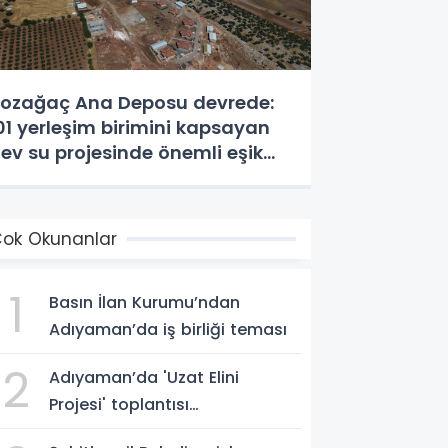
ozağaç Ana Deposu devrede:
01 yerleşim birimini kapsayan
ev su projesinde önemli eşik
şıldı
ok Okunanlar
1
Basın İlan Kurumu’ndan
Adıyaman’da iş birliği teması
2
Adıyaman’da 'Uzat Elini
Projesi' toplantısı
gerçekleştirildi