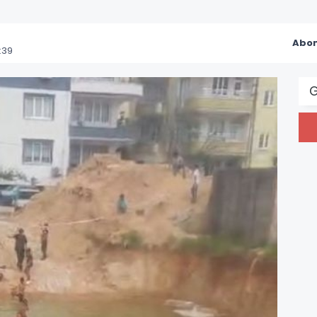
Abon
:39
G