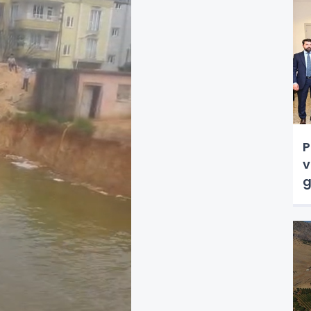
P
v
g