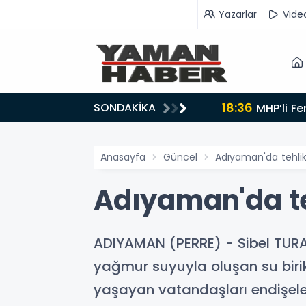
Yazarlar
Vide
18:36
SONDAKİKA
r
MHP’li Fendoğlu: Sosyal konutlarda ödeme şartları dar gelirliye göre yeniden düzenlensin - Videolu
Haber
Anasayfa
Güncel
Adıyaman'da tehlike
Adıyaman'da teh
ADIYAMAN (PERRE) - Sibel TURA
yağmur suyuyla oluşan su birik
yaşayan vatandaşları endişele