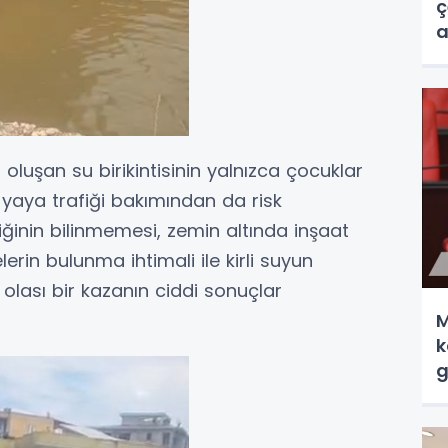
ç
a
 oluşan su birikintisinin yalnızca çocuklar
 yaya trafiği bakımından da risk
liğinin bilinmemesi, zemin altında inşaat
rin bulunma ihtimali ile kirli suyun
 olası bir kazanın ciddi sonuçlar
M
k
g