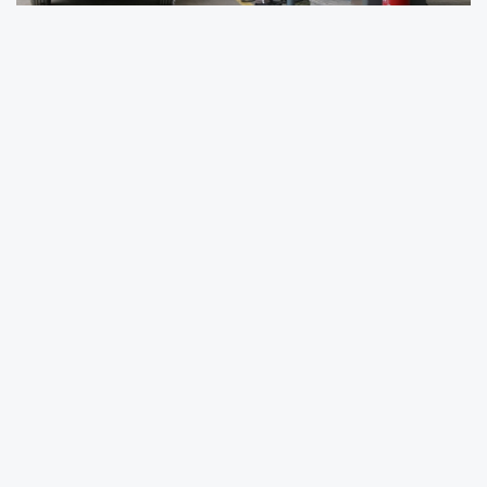
ABD/İsrail-İran savaşının anlaşmayla sona
ereceğine yönelik beklentiler küresel
piyasalarda petrol fiyatlarının gerilemesine
neden oldu. Savaş döneminde 100 dolar
sınırına yaklaşan Brent petrolün varil fiyatı,
bugün saat 15.00 itibarıyla 91,12 dolar
seviyesine kadar düştü. Savaş öncesinde
yaklaşık 70 dolar seviyesinde bulunan Brent
petroldeki düşüşün, akaryakıt fiyatlarına da
indirim olarak yansıması bekleniyor.
Ekonomim'in haberine göre, 1 Haziran'dan
itibaren geçerli olmak üzere motorinin litre