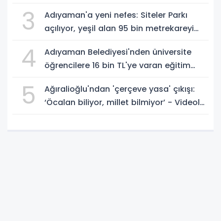
3
Adıyaman'a yeni nefes: Siteler Parkı
açılıyor, yeşil alan 95 bin metrekareyi
geçti - Videolu Haber
4
Adıyaman Belediyesi'nden üniversite
öğrencilere 16 bin TL'ye varan eğitim
desteği - Videolu Haber
5
Ağıralioğlu'ndan 'çerçeve yasa' çıkışı:
‘Öcalan biliyor, millet bilmiyor’ - Videolu
Haber