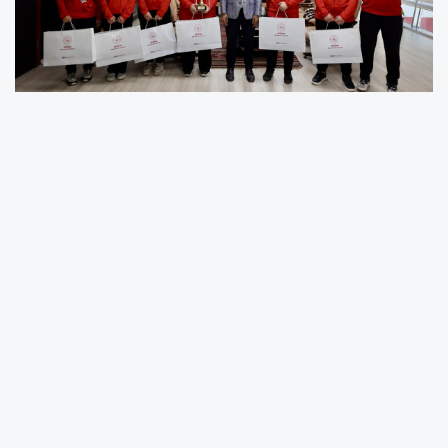
Havalı Tabanca disiplininde yıldız bayanlar
kategorisinde yarışan Sedef Suden Barin, tüm
rakiplerini geride bırakarak Türkiye şampiyonu
oldu. Barin’in elde ettiği birincilik, hem ailesi
hem de Adıyaman için gurur kaynağı oldu.
Aynı turnuvada, Havalı Tüfek disiplininde yıldız
bayanlar kategorisinde yarışan Defne Tekdal,
Asude Nur Kaygusuz ve Ceylin Yılmaz’dan
oluşan takım ise Türkiye ikinciliğini elde etti.