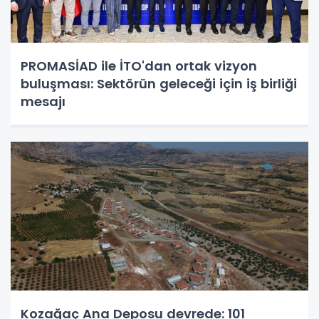
PROMASİAD ile İTO'dan ortak vizyon
buluşması: Sektörün geleceği için iş birliği
mesajı
Kozağaç Ana Deposu devrede: 101