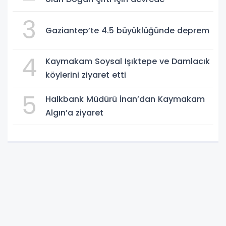
3
Gaziantep’te 4.5 büyüklüğünde deprem
4
Kaymakam Soysal Işıktepe ve Damlacık
köylerini ziyaret etti
5
Halkbank Müdürü İnan’dan Kaymakam
Algın’a ziyaret