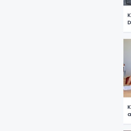
K
D
K
a