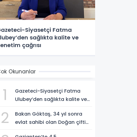
azeteci-Siyasetçi Fatma
lubey’den sağlıkta kalite ve
enetim çağrısı
ok Okunanlar
1
Gazeteci-Siyasetçi Fatma
Ulubey’den sağlıkta kalite ve
denetim çağrısı
2
Bakan Göktaş, 34 yıl sonra
evlat sahibi olan Doğan çifti
için devrede
Gaziantep’te 4.5