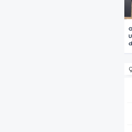
G
U
d
Ç