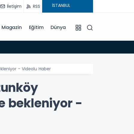
İletişim
RSS
Magazin
Eğitim
Dünya
19:53
Gazete
leniyor - Videolu Haber
zunköy
e bekleniyor -