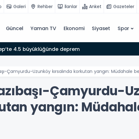
o
Galeri
Rehber
İlanlar
Anket
Gazeteler
Güncel
Yaman TV
Ekonomi
Siyaset
Spor
ep’te 4.5 büyüklüğünde deprem
aşı-Çamyurdu-Uzunköy kırsalında korkutan yangın: Müdahale bek
Yazıbaşı-Çamyurdu-U
kutan yangın: Müdahal