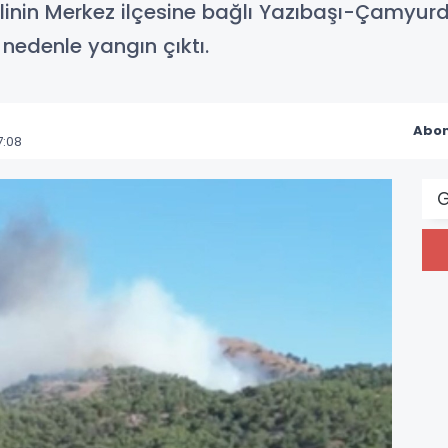
inin Merkez ilçesine bağlı Yazıbaşı-Çamyur
nedenle yangın çıktı.
Abon
7:08
G