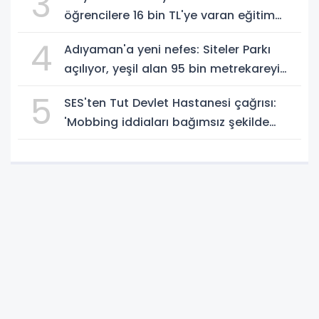
3
öğrencilere 16 bin TL'ye varan eğitim
desteği - Videolu Haber
4
Adıyaman'a yeni nefes: Siteler Parkı
açılıyor, yeşil alan 95 bin metrekareyi
geçti - Videolu Haber
5
SES'ten Tut Devlet Hastanesi çağrısı:
'Mobbing iddiaları bağımsız şekilde
soruşturulmalı' - Videolu Haber