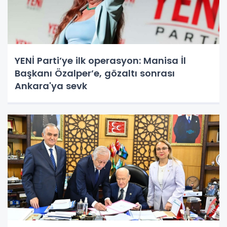
YENİ Parti’ye ilk operasyon: Manisa İl
Başkanı Özalper’e, gözaltı sonrası
Ankara'ya sevk