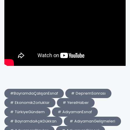
#BayramdaÇalışanEsnaf
# DepremSonrası
# EkonomikZorluklar
# YerelHaber
# TürkiyeGündem
# AdıyamanEsnaf
# BayramdaAçıkDükkan
# AdıyamanGelişmeleri