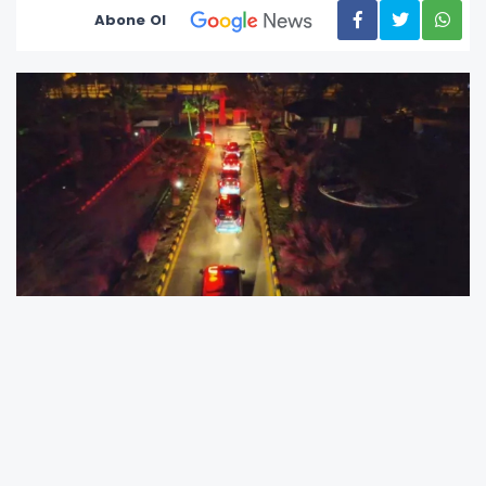
Abone Ol
Yeni İçişleri Bakanı Mustafa Çiftçi'nin göreve
başlamasının ardından, 12 ilde 15 ayrı organize
suç örgütüne yönelik geniş çaplı operasyon
düzenlendi. Cumhuriyet Başsavcılıkları ile