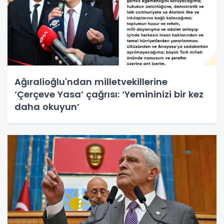
Ağıralioğlu'ndan milletvekillerine
‘Çerçeve Yasa’ çağrısı: ‘Yemininizi bir kez
daha okuyun’