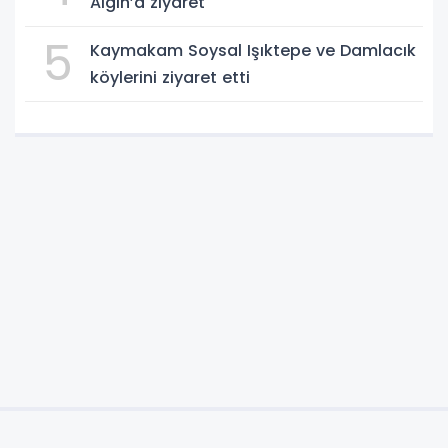
Algın’a ziyaret
5
Kaymakam Soysal Işıktepe ve Damlacık
köylerini ziyaret etti