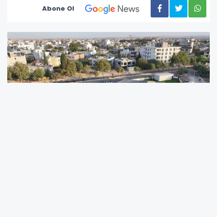
Abone Ol
'Her mahalleye gündüz bakımevi ve kreş'
projesi hayata geçti
Belediye Başkanı Abdurrahman Tutdere'nin