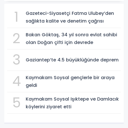
1
Gazeteci-Siyasetçi Fatma Ulubey’den
sağlıkta kalite ve denetim çağrısı
2
Bakan Göktaş, 34 yıl sonra evlat sahibi
olan Doğan çifti için devrede
3
Gaziantep’te 4.5 büyüklüğünde deprem
4
Kaymakam Soysal gençlerle bir araya
geldi
5
Kaymakam Soysal Işıktepe ve Damlacık
köylerini ziyaret etti