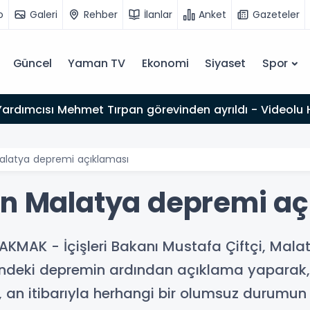
o
Galeri
Rehber
İlanlar
Anket
Gazeteler
Güncel
Yaman TV
Ekonomi
Siyaset
Spor
rleri erken teşhisle tedavi edilebilir
Malatya depremi açıklaması
en Malatya depremi a
MAK - İçişleri Bakanı Mustafa Çiftçi, Malaty
eki depremin ardından açıklama yaparak, AF
 an itibarıyla herhangi bir olumsuz durumun 