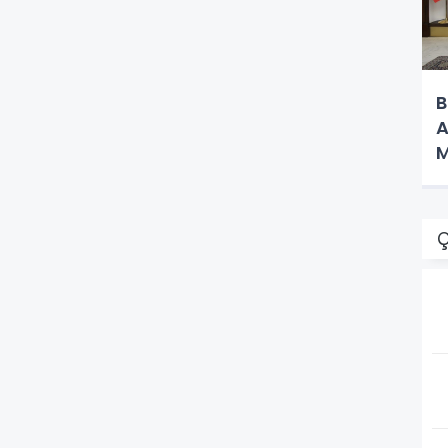
B
A
M
Ç