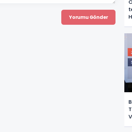
O
t
H
B
T
V