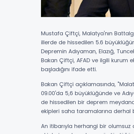
Mustafa Çiftçi, Malatya'nın Battal
illerde de hissedilen 5.6 büyüklü
Depremin Adıyaman, Elazığ, Tunceli 
Bakan Çiftçi, AFAD ve ilgili kurum e
başladığını ifade etti.
Bakan Çiftçi açıklamasında, "Malaty
09.00'da 5,6 büyüklüğünde ve Adıyam
de hissedilen bir deprem meydana g
ekipleri saha taramalarına derhal b
An itibarıyla herhangi bir olumsu