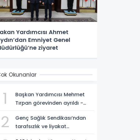
akan Yardımcısı Ahmet
ydın’dan Emniyet Genel
üdürlüğü’ne ziyaret
ok Okunanlar
1
Başkan Yardımcısı Mehmet
Tırpan görevinden ayrıldı -
Videolu Haber
2
Genç Sağlık Sendikası’ndan
tarafsızlık ve liyakat
açıklaması