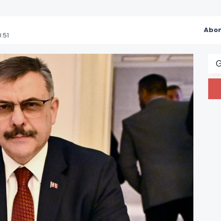
Abon
:51
G