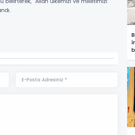
 belirterek, "Allah ülkemizi ve milletimizi
andı.
B
i
b
E-Posta Adresiniz *