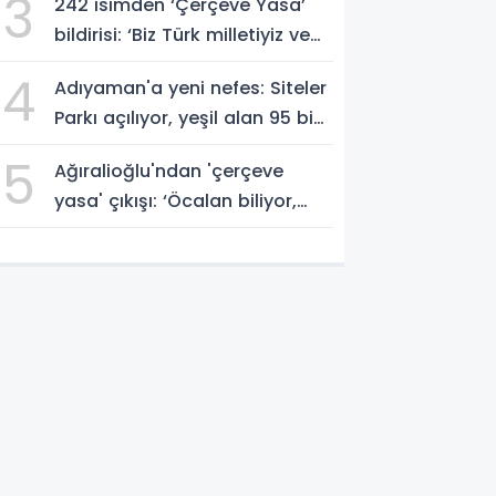
3
242 isimden ‘Çerçeve Yasa’
bildirisi: ‘Biz Türk milletiyiz ve
hayır diyoruz’
4
Adıyaman'a yeni nefes: Siteler
Parkı açılıyor, yeşil alan 95 bin
metrekareyi geçti - Videolu
5
Ağıralioğlu'ndan 'çerçeve
Haber
yasa' çıkışı: ‘Öcalan biliyor,
millet bilmiyor’ - Videolu
Haber