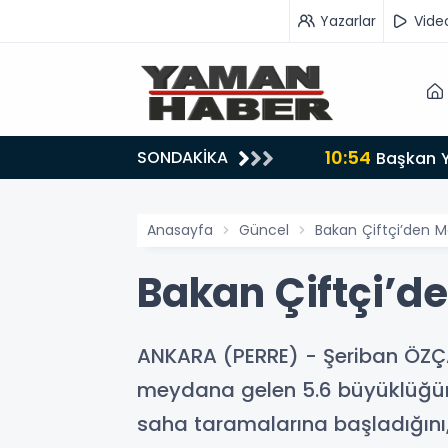
Yazarlar
Vide
10:51
SONDAKİKA
ideolu Haber
Deri kanse
Anasayfa
Güncel
Bakan Çiftçi’den 
Bakan Çiftçi’d
ANKARA (PERRE) - Şeriban ÖZÇAK
meydana gelen 5.6 büyüklüğünd
saha taramalarına başladığını,