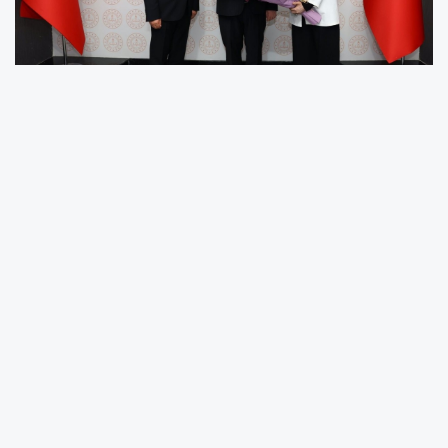
Adıyaman İl Milli Eğitim Müdürlüğü'ne çalışma
ziyareti gerçekleştiren Adıyaman Valisi
Abdullah Küçük, İl Milli Eğitim Müdürü Ali
Tosun'dan il genelindeki eğitim faaliyetleri ve
yatırımlara ilişkin bilgi aldı.