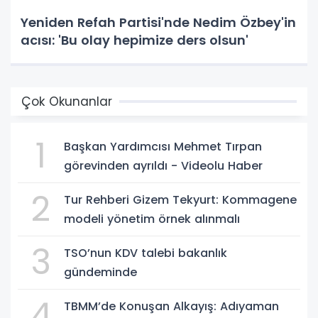
Yeniden Refah Partisi'nde Nedim Özbey'in
acısı: 'Bu olay hepimize ders olsun'
Çok Okunanlar
1
Başkan Yardımcısı Mehmet Tırpan
görevinden ayrıldı - Videolu Haber
2
Tur Rehberi Gizem Tekyurt: Kommagene
modeli yönetim örnek alınmalı
3
TSO’nun KDV talebi bakanlık
gündeminde
4
TBMM’de Konuşan Alkayış: Adıyaman