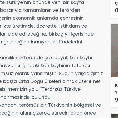
te Türkiye’nin önünde yeni bir sayfa
ç
g
ç başarıyla tamamlanır ve terörden
genin ekonomik anlamda çehresinin
likte üretimde, ticarette, istihdam ve
ar elde edileceğine, birkaç yıl içerisinde
eleceğine inanıyoruz.” ifadelerini
yvancılık sektöründe çok büyük kan kaybı
hayvancılığındaki kan kaybının faturası
umsuz olarak yansımıştır. Bugün yaşadığımız
ve başta Orta Doğu Ülkeleri olmak üzere net
B
ebilmemizin yolu “Terörsüz Türkiye”
Y
rlendirmesinde bulundu.
g
yandan, terörsüz bir Türkiye'nin bölgesel ve
cağının altını çizerek, sürecin biran önce