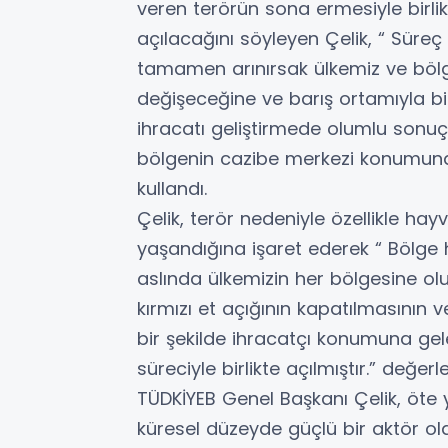
veren terörün sona ermesiyle birlik
açılacağını söyleyen Çelik, “ Süre
tamamen arınırsak ülkemiz ve böl
değişeceğine ve barış ortamıyla bir
ihracatı geliştirmede olumlu sonuçl
bölgenin cazibe merkezi konumuna g
kullandı.
Çelik, terör nedeniyle özellikle ha
yaşandığına işaret ederek “ Bölge 
aslında ülkemizin her bölgesine ol
kırmızı et açığının kapatılmasının 
bir şekilde ihracatçı konumuna gel
süreciyle birlikte açılmıştır.” değe
TÜDKİYEB Genel Başkanı Çelik, öte 
küresel düzeyde güçlü bir aktör ola