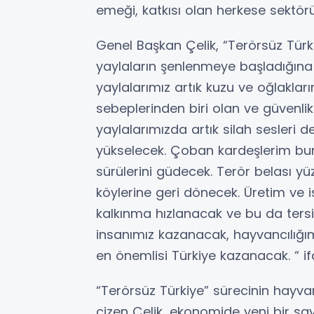
emeği, katkısı olan herkese sektörü
Genel Başkan Çelik, “Terörsüz Türk
yaylaların şenlenmeye başladığına 
yaylalarımız artık kuzu ve oğlaklar
sebeplerinden biri olan ve güvenl
yaylalarımızda artık silah sesleri d
yükselecek. Çoban kardeşlerim bun
sürülerini güdecek. Terör belası y
köylerine geri dönecek. Üretim ve i
kalkınma hızlanacak ve bu da tersi
insanımız kazanacak, hayvancılığ
en önemlisi Türkiye kazanacak. “ ifa
“Terörsüz Türkiye” sürecinin hayvan
çizen Çelik, ekonomide yeni bir sa