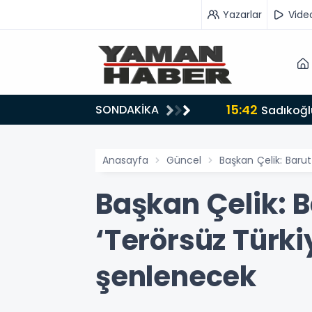
Yazarlar
Vide
15:42
SONDAKİKA
ru tarafında olmayı seçtim’
Sadıkoğlu
Anasayfa
Güncel
Başkan Çelik: Baru
Başkan Çelik: 
‘Terörsüz Türki
şenlenecek