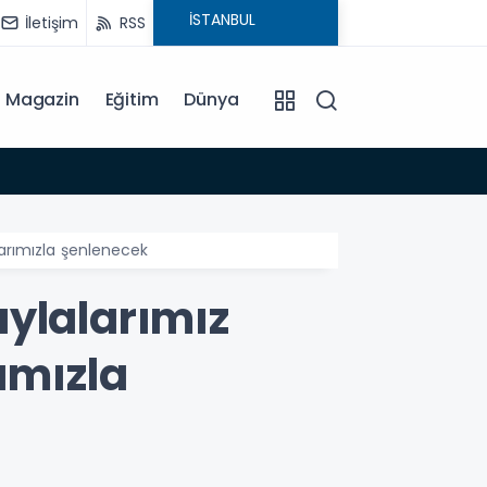
İletişim
RSS
Magazin
Eğitim
Dünya
15:35
larımızla şenlenecek
ylalarımız
ımızla