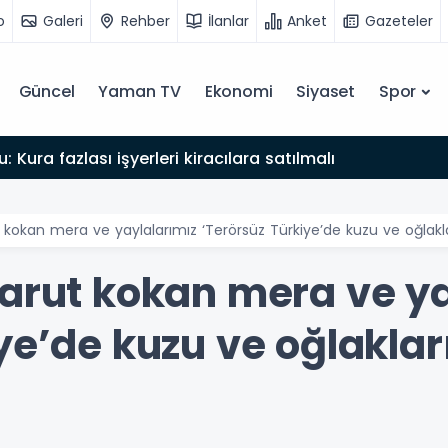
o
Galeri
Rehber
İlanlar
Anket
Gazeteler
Güncel
Yaman TV
Ekonomi
Siyaset
Spor
: Kura fazlası işyerleri kiracılara satılmalı
t kokan mera ve yaylalarımız ‘Terörsüz Türkiye’de kuzu ve oğlak
Barut kokan mera ve ya
ye’de kuzu ve oğlaklar