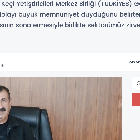
çi Yetiştiricileri Merkez Birliği (TÜDKİYEB) G
dolayı büyük memnuniyet duyduğunu belirterek
asının sona ermesiyle birlikte sektörümüz zir
Abon
:16
G