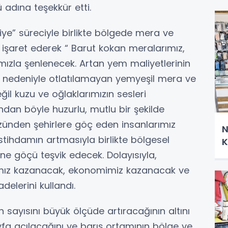
 adına teşekkür etti.
iye” süreciyle birlikte bölgede mera ve
işaret ederek “ Barut kokan meralarımız,
ımızla şenlenecek. Artan yem maliyetlerinin
ik nedeniyle otlatılamayan yemyeşil mera ve
eğil kuzu ve oğlaklarımızın sesleri
dan böyle huzurlu, mutlu bir şekilde
üzünden şehirlere göç eden insanlarımız
N
stihdamın artmasıyla birlikte bölgesel
K
ne göçü teşvik edecek. Dolayısıyla,
ımız kazanacak, ekonomimiz kazanacak ve
delerini kullandı.
 sayısını büyük ölçüde artıracağının altını
yfa açılacağını ve barış ortamının bölge ve