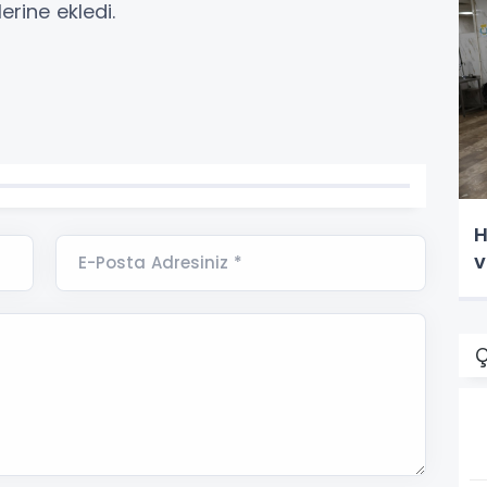
rine ekledi.
H
v
E-Posta Adresiniz *
Ç