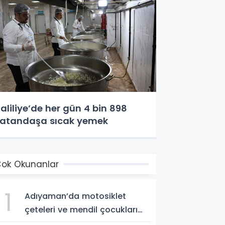
aliliye’de her gün 4 bin 898
atandaşa sıcak yemek
ok Okunanlar
1
Adıyaman’da motosiklet
çeteleri ve mendil çocukları
alarm veriyor