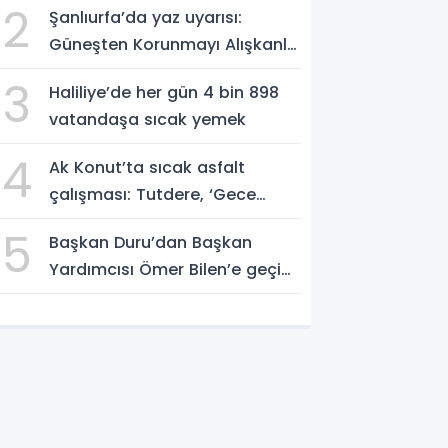
2
Şanlıurfa’da yaz uyarısı:
Güneşten Korunmayı Alışkanlık
Haline Getirin
3
Haliliye’de her gün 4 bin 898
vatandaşa sıcak yemek
4
Ak Konut’ta sıcak asfalt
çalışması: Tutdere, ‘Gece
gündüz sahadayız’
5
Başkan Duru’dan Başkan
Yardımcısı Ömer Bilen’e geçici
görevlendirme süreci ziyareti