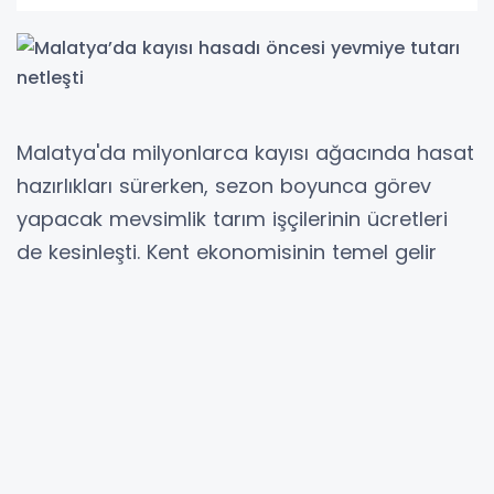
Malatya'da milyonlarca kayısı ağacında hasat
hazırlıkları sürerken, sezon boyunca görev
yapacak mevsimlik tarım işçilerinin ücretleri
de kesinleşti. Kent ekonomisinin temel gelir
kaynaklarından biri olan kayısıda hasadın
başlamasına sayılı günler kala üreticiler ile
işçiler hazırlıklarını yoğunlaştırdı.
Belirlenen ücret tarifesi kapsamında kayısı
toplama ve kurutma çalışmalarında görev
alacak 16 yaş ve üzerindeki işçilere günlük 1200