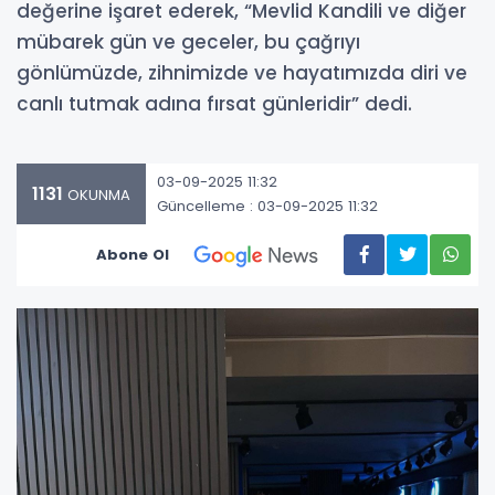
değerine işaret ederek, “Mevlid Kandili ve diğer
mübarek gün ve geceler, bu çağrıyı
gönlümüzde, zihnimizde ve hayatımızda diri ve
canlı tutmak adına fırsat günleridir” dedi.
03-09-2025 11:32
1131
OKUNMA
Güncelleme : 03-09-2025 11:32
Abone Ol