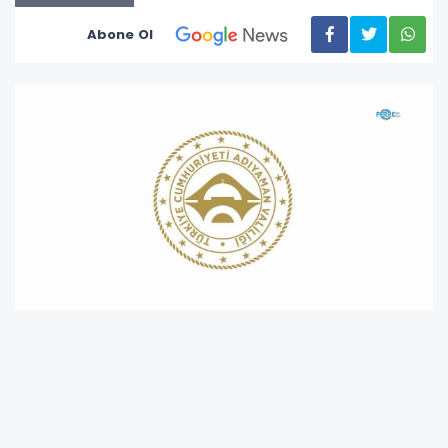
Abone Ol
Valilik tarafından alınan karar doğrultusunda,
serinlemek ya da piknik yapmak amacıyla
sulama kanalları, baraj gölleri, göletler,