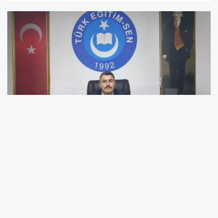
Türkiye Kamu-Sen Adıyaman İl Temsilcisi ve
Türk Eğitim-Sen Adıyaman Şube Başkanı
İbrahim Ertaş, Kurban Bayramı dolayısıyla
yayımladığı açıklamada birlik, beraberlik,
kardeşlik ve dayanışma vurgusu yaptı. Başkan