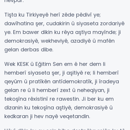
hevpar.
Tişta ku Tirkiyeyê herî zêde pêdivî ye;
dawîhatina şer, cudakirin û siyaseta zordariyê
ye. Em bawer dikin ku rêya aştiya mayînde; ji
demokrasiyê, wekheviyê, azadiyê û mafên
gelan derbas dibe.
Wek KESK û Eğitim Sen em ê her dem li
hemberî siyaseta şer, ji aşitiyê re; li hemberî
qeyûm û pratîkên antîdemokratîk, ji îradeya
gelan re û li hemberî zext û neheqiyan, ji
tekoşîna rêxistinî re rawestin. Ji ber ku em
dizanin ku tekoşîna aştiyê, demokrasiyê û
kedkaran ji hev nayê veqetandin.