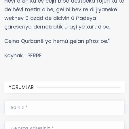
Hêvî dikin ku ev cejn bibe destpêka rojên ku tê
de hêvî mezin dibe, gel bi hev re di jiyaneke
wekhev û azad de dicivin û îradeya
çareseriya demokratîk û aştiyê xurt dibe.
Cejna Qurbanê ya hemû gelan pîroz be."
Kaynak : PERRE
YORUMLAR
Adınız *
E-Posta Adresiniz *