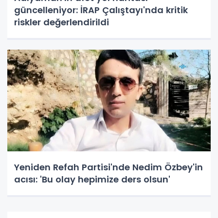
güncelleniyor: İRAP Çalıştayı'nda kritik
riskler değerlendirildi
Yeniden Refah Partisi'nde Nedim Özbey'in
acısı: 'Bu olay hepimize ders olsun'