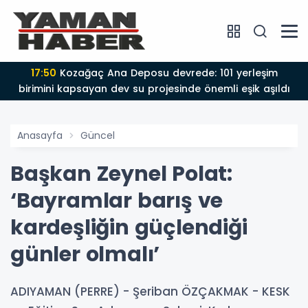
17:50
Kozağaç Ana Deposu devrede: 101 yerleşim
birimini kapsayan dev su projesinde önemli eşik aşıldı
Anasayfa
Güncel
Başkan Zeynel Polat:
‘Bayramlar barış ve
kardeşliğin güçlendiği
günler olmalı’
ADIYAMAN (PERRE) - Şeriban ÖZÇAKMAK - KESK