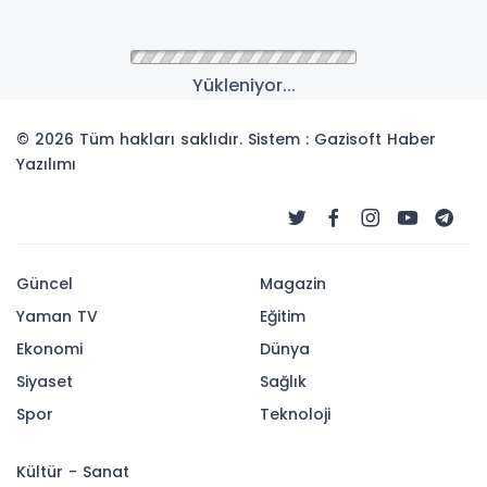
Anasayfa
ASAYİŞ
Bakan Yerlikaya: '7'si
kırmızı bültenle aranan 10
şüpheli yakalandı'
ANKARA (PERRE) - Şeriban ÖZÇAKMAK - İçişleri
Bakanı Ali Yerlikaya sosyal medya hesabı
üzerinden yaptığı paylaşımla 7'si kırmızı
bültenle aranan toplamda 10 şüphelinin
yakalandığını açıkladı.
16-11-2025 14:29
347
OKUNMA
Güncelleme : 16-11-2025 14:29