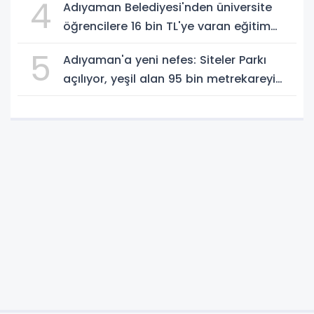
4
Adıyaman Belediyesi'nden üniversite
öğrencilere 16 bin TL'ye varan eğitim
desteği - Videolu Haber
5
Adıyaman'a yeni nefes: Siteler Parkı
açılıyor, yeşil alan 95 bin metrekareyi
geçti - Videolu Haber