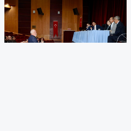
Hizmetlerin Verimli ve Düzenli Yürütülmesi
Görüşüldü
Toplantıda, köylere sunulan içme suyu
hizmetlerinin daha verimli, düzenli ve