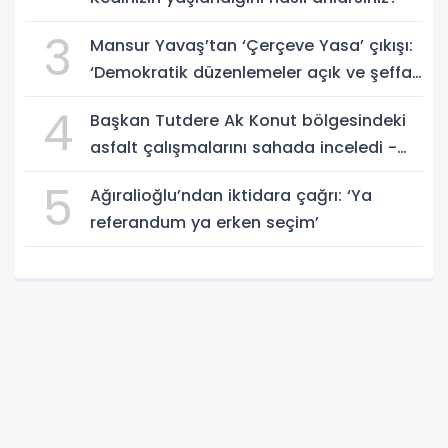
3
Mansur Yavaş’tan ‘Çerçeve Yasa’ çıkışı:
‘Demokratik düzenlemeler açık ve şeffaf
biçimde TBMM’de yapılmalı’
4
Başkan Tutdere Ak Konut bölgesindeki
asfalt çalışmalarını sahada inceledi -
Videolu Haber
5
Ağıralioğlu’ndan iktidara çağrı: ‘Ya
referandum ya erken seçim’