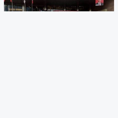
Cumhuriyet Halk Partisi'nde (CHP) "mutlak
butlan" kararının ardından başlayan
tartışmalar, Genel Merkez önünde gerginliğe
dönüştü. CHP Genel Başkanlığı görevinden
uzaklaştırılan Özgür Özel, emniyet ekiplerinin
tahliye amacıyla CHP Genel Merkezi'ne giriş
yapmasının ardından binadan ayrıldı.
CHP Genel Merkezi'nde bir süredir nöbet tutan
partililer ile emniyet güçleri arasında zaman
zaman gergin anlar yaşandı. Kemal