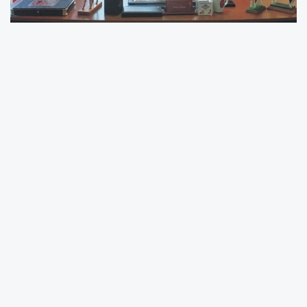
Adıyaman Veteriner Hekimleri Odası Başkanı
Orhan Öztürk, Kurban Bayramı öncesinde
kurbanlık alımı, kesimi ve etlerin tüketimi
konusunda vatandaşlara ve yetkililere yönelik
hayati uyarılarda bulundu.
Bulaşıcı hayvan hastalıklarının yayılmasını
önlemek için hayvan hareketlerinin kontrol
altında tutulması gerektiğini belirten Öztürk, şu
ifadeleri kullandı:
"Hayvan satış yerleri sıkı denetlenmeli. Bu
denetimlerde tespit edilen hastalıklı veya