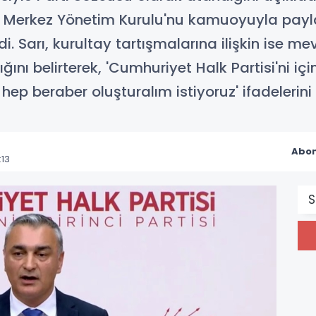
ni Merkez Yönetim Kurulu'nu kamuoyuyla payla
i. Sarı, kurultay tartışmalarına ilişkin ise 
nı belirterek, 'Cumhuriyet Halk Partisi'ni i
 hep beraber oluşturalım istiyoruz' ifadelerini 
Abon
:13
S