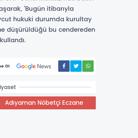
şarak, 'Bugün itibarıyla
mevcut hukuki durumda kurultay
çine düşürüldüğü bu cendereden
kullandı.
e Ol
iyaset
Adıyaman Nöbetçi Eczane