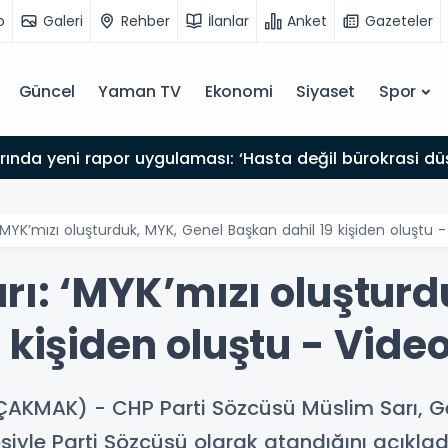
o
Galeri
Rehber
İlanlar
Anket
Gazeteler
Güncel
Yaman TV
Ekonomi
Siyaset
Spor
arında yeni rapor uygulaması: ‘Hasta değil bürokrasi dü
‘MYK’mızı oluşturduk, MYK, Genel Başkan dahil 19 kişiden oluştu 
rı: ‘MYK’mızı oluşturd
 kişiden oluştu - Vide
ÇAKMAK) - CHP Parti Sözcüsü Müslim Sarı, 
siyle Parti Sözcüsü olarak atandığını açıkla