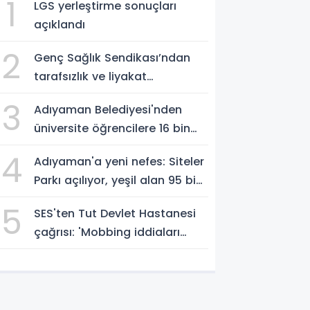
1
LGS yerleştirme sonuçları
açıklandı
2
Genç Sağlık Sendikası’ndan
tarafsızlık ve liyakat
açıklaması
3
Adıyaman Belediyesi'nden
üniversite öğrencilere 16 bin
TL'ye varan eğitim desteği -
4
Adıyaman'a yeni nefes: Siteler
Videolu Haber
Parkı açılıyor, yeşil alan 95 bin
metrekareyi geçti - Videolu
5
SES'ten Tut Devlet Hastanesi
Haber
çağrısı: 'Mobbing iddiaları
bağımsız şekilde
soruşturulmalı' - Videolu
Haber