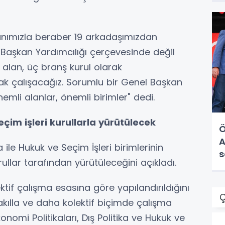
anımızla beraber 19 arkadaşımızdan
 Başkan Yardımcılığı çerçevesinde değil
ç alan, üç branş kurul olarak
rak çalışacağız. Sorumlu bir Genel Başkan
mli alanlar, önemli birimler" dedi.
eçim işleri kurullarla yürütülecek
Ö
A
ka ile Hukuk ve Seçim İşleri birimlerinin
s
llar tarafından yürütüleceğini açıkladı.
ektif çalışma esasına göre yapılandırıldığını
Ç
 akılla ve daha kolektif biçimde çalışma
nomi Politikaları, Dış Politika ve Hukuk ve