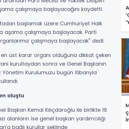
 ardından Parti Meclisi ve Yüksek Disiplin
A
şama çalışmaya başlayacağını kaydetti.
‘
‘
ftadan başlamak üzere Cumhuriyet Halk
ama aşama çalışmaya başlayacak. Parti
i organlarımız çalışmaya başlayacak" dedi.
n en üst karar organı olduğuna dikkat çeken
 yani kurultaydan sonra ve Genel Başkanın
z Yönetim Kurulumuzu bugün itibarıyla
ullandı.
en oluştu
M
l Başkan Kemal Kılıçdaroğlu ile birlikte 19
ç
azı alanların ise genel başkan yardımcılığı
i
n'a bağlı kurullar şeklinde