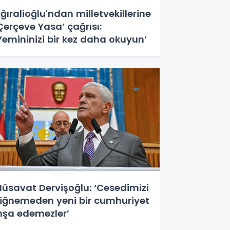
ğıralioğlu'ndan milletvekillerine
Çerçeve Yasa’ çağrısı:
Yemininizi bir kez daha okuyun’
üsavat Dervişoğlu: ‘Cesedimizi
iğnemeden yeni bir cumhuriyet
nşa edemezler’