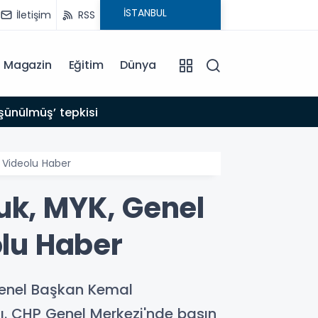
İletişim
RSS
Magazin
Eğitim
Dünya
20:55
şünülmüş’ tepkisi
10 so
- Videolu Haber
uk, MYK, Genel
olu Haber
Genel Başkan Kemal
dı. CHP Genel Merkezi'nde basın