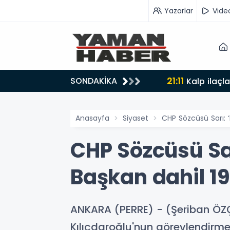
Yazarlar
Vide
21:11
SONDAKİKA
lyon liralık destek
Kalp ilaçl
Anasayfa
Siyaset
CHP Sözcüsü Sarı: 
CHP Sözcüsü Sa
Başkan dahil 19
ANKARA (PERRE) - (Şeriban ÖZ
Kılıçdaroğlu'nun görevlendirme