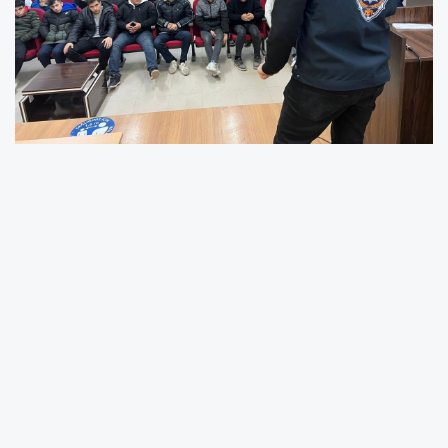
Adıyaman İl Emniyet Müdürlüğü Siber Suçlarla
Mücadele Şube Müdürlüğü ekipleri tarafından
öğrencilere siber zorbalık, sosyal medya
güvenliği, teknoloji bağımlılığı ve çocuk
istismarı ve güvenli internet konularında
bilgilendirme yapıldı.
SİBERAY projesi kapsamında polis ekipleri
tarafından Sahvan Anadolu İmam Hatip