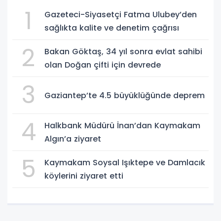
1
Gazeteci-Siyasetçi Fatma Ulubey’den
sağlıkta kalite ve denetim çağrısı
2
Bakan Göktaş, 34 yıl sonra evlat sahibi
olan Doğan çifti için devrede
3
Gaziantep’te 4.5 büyüklüğünde deprem
4
Halkbank Müdürü İnan’dan Kaymakam
Algın’a ziyaret
5
Kaymakam Soysal Işıktepe ve Damlacık
köylerini ziyaret etti