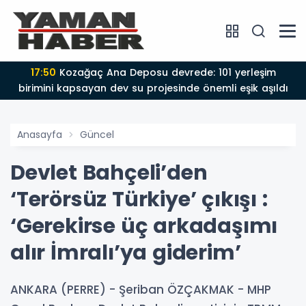
17:50
Kozağaç Ana Deposu devrede: 101 yerleşim
birimini kapsayan dev su projesinde önemli eşik aşıldı
Anasayfa
Güncel
Devlet Bahçeli’den
‘Terörsüz Türkiye’ çıkışı :
‘Gerekirse üç arkadaşımı
alır İmralı’ya giderim’
ANKARA (PERRE) - Şeriban ÖZÇAKMAK - MHP