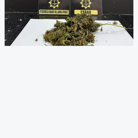
Adıyaman Emniyet Müdürlüğü Narkotik
Suçlarla Mücadele Şube Müdürlüğü ekipleri,
uyuşturucu suçlarının önlenmesine yönelik
yürüttükleri çalışmalarda başarılı bir
operasyon gerçekleştirdi. Z.C. ve G.A. isimli
şahısların ev ve iş yerlerinde yapılan aramalar
sırasında, dedektör arama köpeği sayesinde