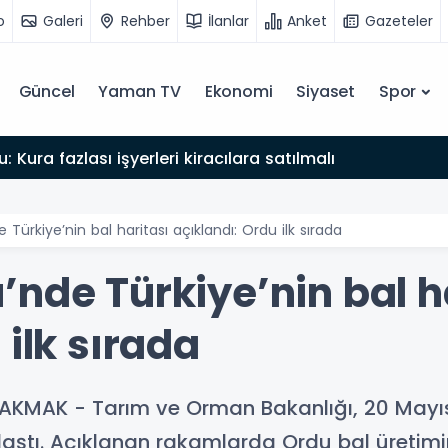
o
Galeri
Rehber
İlanlar
Anket
Gazeteler
Güncel
Yaman TV
Ekonomi
Siyaset
Spor
: Kura fazlası işyerleri kiracılara satılmalı
Türkiye’nin bal haritası açıklandı: Ordu ilk sırada
nde Türkiye’nin bal h
 ilk sırada
AKMAK - Tarım ve Orman Bakanlığı, 20 Mayıs
paylaştı. Açıklanan rakamlarda Ordu bal üretimi