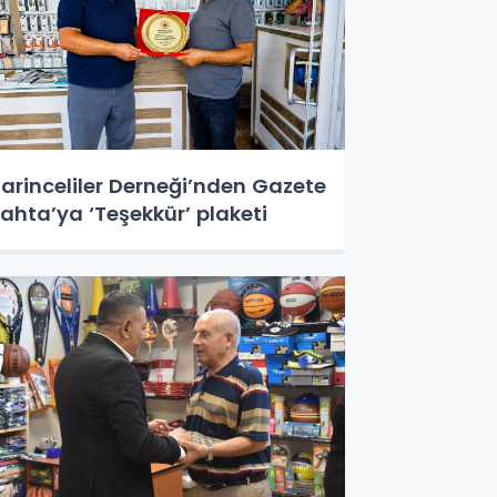
arinceliler Derneği’nden Gazete
ahta’ya ‘Teşekkür’ plaketi