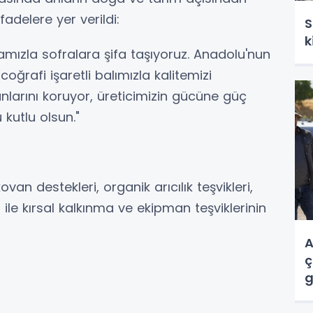
fadelere yer verildi:
S
k
amızla sofralara şifa taşıyoruz. Anadolu'nun
coğrafi işaretli balımızla kalitemizi
anlarını koruyor, üreticimizin gücüne güç
kutlu olsun."
van destekleri, organik arıcılık teşvikleri,
ile kırsal kalkınma ve ekipman teşviklerinin
A
ç
g