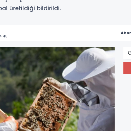
 üretildiği bildirildi.
Abon
4:48
G