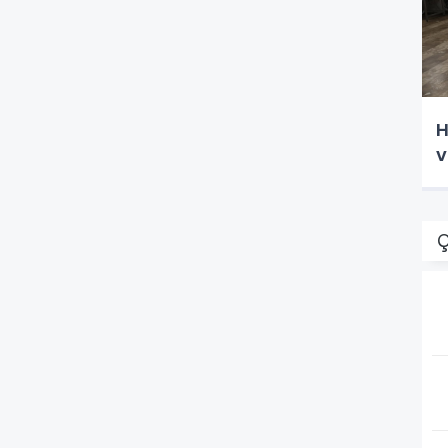
H
v
Ç