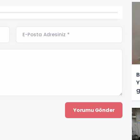
E-Posta Adresiniz *
B
Y
g