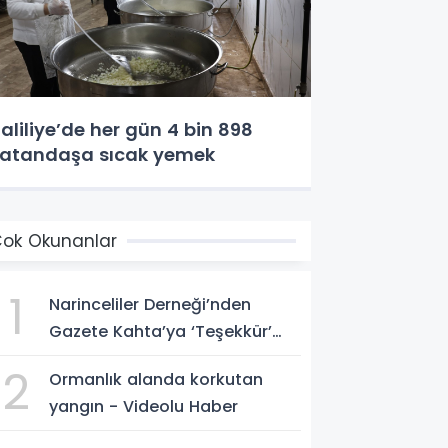
aliliye’de her gün 4 bin 898
atandaşa sıcak yemek
ok Okunanlar
1
Narinceliler Derneği’nden
Gazete Kahta’ya ‘Teşekkür’
plaketi
2
Ormanlık alanda korkutan
yangın - Videolu Haber