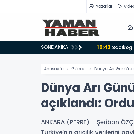
Yazarlar
Vide
15:42
SONDAKİKA
ru tarafında olmayı seçtim’
Sadıkoğlu
Anasayfa
Güncel
Dünya Arı Günü’nde 
Dünya Arı Günü’
açıklandı: Ordu
ANKARA (PERRE) - Şeriban ÖZÇ
Türkiye'nin arıcılık verilerini 