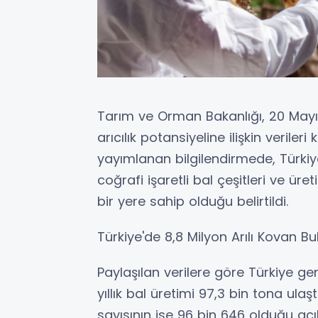
Tarım ve Orman Bakanlığı, 20 May
arıcılık potansiyeline ilişkin verile
yayımlanan bilgilendirmede, Türkiye
coğrafi işaretli bal çeşitleri ve ür
bir yere sahip olduğu belirtildi.
Türkiye'de 8,8 Milyon Arılı Kovan B
Paylaşılan verilere göre Türkiye ge
yıllık bal üretimi 97,3 bin tona ulaş
sayısının ise 96 bin 646 olduğu açı