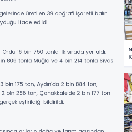
elerinde üretilen 39 coğrafi işaretli balın
yduğu ifade edildi.
N
Ordu 16 bin 750 tonla ilk sırada yer aldı.
K
bin 806 tonla Muğla ve 4 bin 214 tonla Sivas
 3 bin 175 ton, Aydın'da 2 bin 884 ton,
a 2 bin 286 ton, Çanakkale'de 2 bin 177 ton
erçekleştirildiği bildirildi.
sında arıların doğa ve tarım açısından