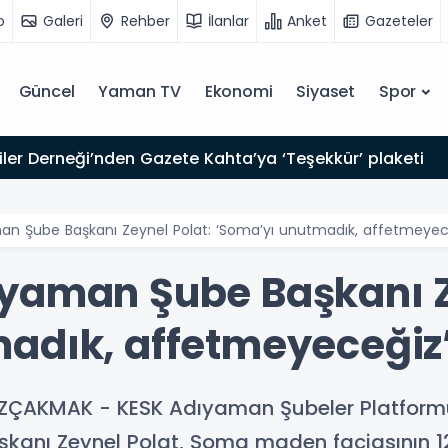
o
Galeri
Rehber
İlanlar
Anket
Gazeteler
Güncel
Yaman TV
Ekonomi
Siyaset
Spor
iler Derneği’nden Gazete Kahta’ya ‘Teşekkür’ plaketi
an Şube Başkanı Zeynel Polat: ‘Soma’yı unutmadık, affetmeyec
yaman Şube Başkanı Z
adık, affetmeyeceğiz
ÖZÇAKMAK - KESK Adıyaman Şubeler Platfor
anı Zeynel Polat, Soma maden faciasının 12'