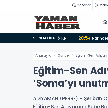
Yazarlar
Vide
20:54
SONDAKİKA
ede
Narincel
Anasayfa
Güncel
Eğitim-Sen Adıyam
Eğitim-Sen Adı
‘Soma’yı unutm
ADIYAMAN (PERRE) - Şeriban 
Eğitim-Sen Adıyaman Şube Başk