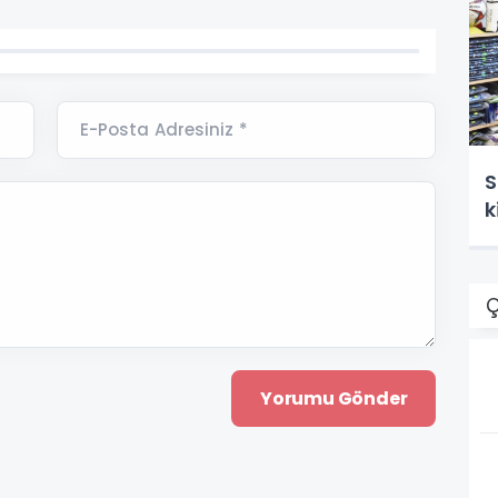
E-Posta Adresiniz *
S
k
Ç