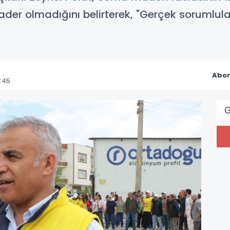
ader olmadığını belirterek, "Gerçek sorumlular
Abon
:45
G