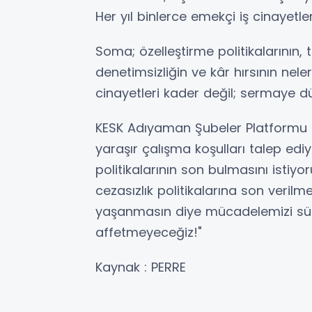
Her yıl binlerce emekçi iş cinayet
Soma; özelleştirme politikalarının, 
denetimsizliğin ve kâr hırsının neler
cinayetleri kader değil; sermaye d
KESK Adıyaman Şubeler Platformu ol
yaraşır çalışma koşulları talep edi
politikalarının son bulmasını istiy
cezasızlık politikalarına son verilm
yaşanmasın diye mücadelemizi sür
affetmeyeceğiz!"
Kaynak : PERRE