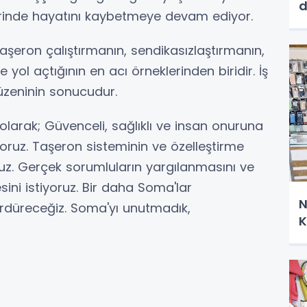
d
lerinde hayatını kaybetmeye devam ediyor.
taşeron çalıştırmanın, sendikasızlaştırmanın,
e yol açtığının en acı örneklerinden biridir. İş
üzeninin sonucudur.
arak; Güvenceli, sağlıklı ve insan onuruna
yoruz. Taşeron sisteminin ve özelleştirme
oruz. Gerçek sorumluların yargılanmasını ve
esini istiyoruz. Bir daha Soma'lar
N
düreceğiz. Soma'yı unutmadık,
K