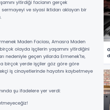
aşamını yitirdiği facianın gerçek
 sermayeyi ve siyasi iktidarı aklayan bir
.
 Ermenek Maden Faciası, Amasra Maden
birçok olayda işçilerin yaşamını yitirdiğini
G
aları nedeniyle geçen yıllarda Ermenek'te,
ha birçok yerde işçiler göz göre göre
emekçi iş cinayetlerinde hayatını kaybetmeye
ında şu ifadelere yer verdi:
fetmeyeceğiz!