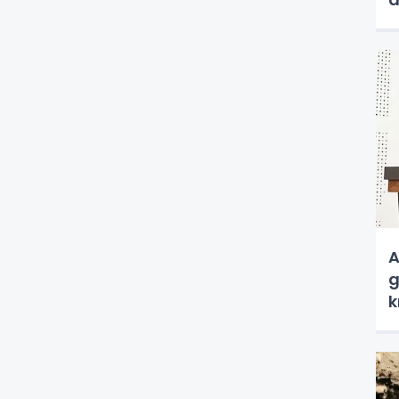
a
A
g
k