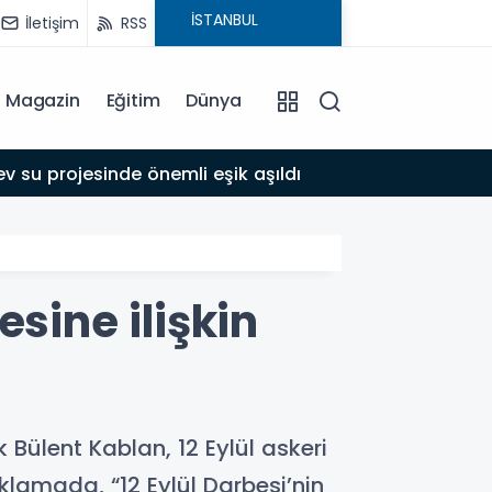
İletişim
RSS
Magazin
Eğitim
Dünya
17:39
 su projesinde önemli eşik aşıldı
Adıyam
sine ilişkin
ülent Kablan, 12 Eylül askeri
klamada, “12 Eylül Darbesi’nin