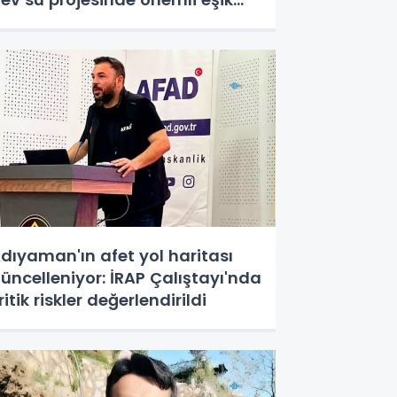
şıldı
dıyaman'ın afet yol haritası
üncelleniyor: İRAP Çalıştayı'nda
ritik riskler değerlendirildi