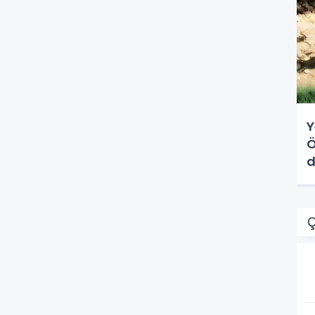
Y
Ö
d
Ç