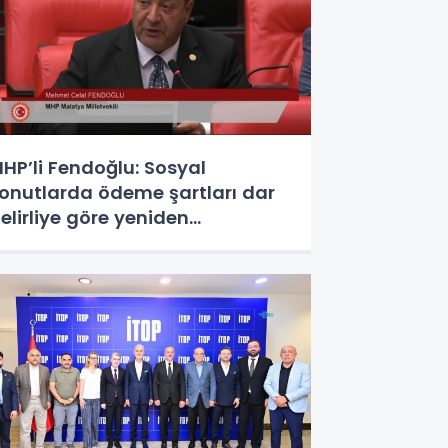
HP’li Fendoğlu: Sosyal
onutlarda ödeme şartları dar
elirliye göre yeniden
düzenlensin - Videolu Haber