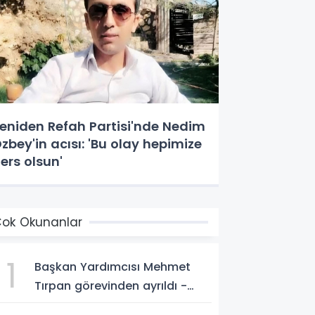
eniden Refah Partisi'nde Nedim
zbey'in acısı: 'Bu olay hepimize
ers olsun'
ok Okunanlar
1
Başkan Yardımcısı Mehmet
Tırpan görevinden ayrıldı -
Videolu Haber