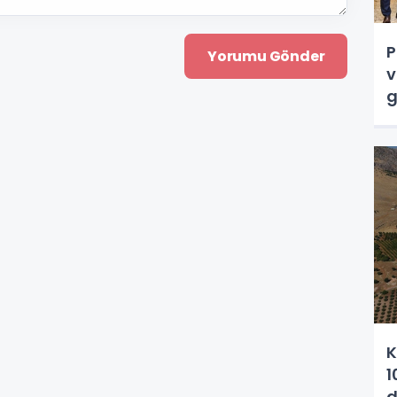
P
v
g
K
1
d