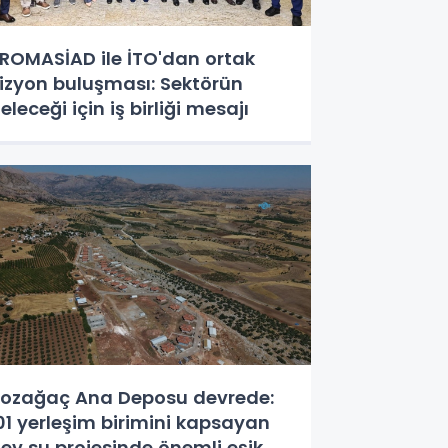
ROMASİAD ile İTO'dan ortak
izyon buluşması: Sektörün
eleceği için iş birliği mesajı
ozağaç Ana Deposu devrede:
01 yerleşim birimini kapsayan
ev su projesinde önemli eşik