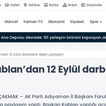
o
Galeri
Rehber
İlanlar
Anket
Gazeteler
Güncel
Yaman TV
Ekonomi
Siyaset
Spor
Ana Deposu devrede: 101 yerleşim birimini kapsayan dev
’dan 12 Eylül darbesine ilişkin paylaşım
blan’dan 12 Eylül darbe
KMAK – AK Parti Adıyaman İl Başkanı Faruk B
ıyla paylaşım yaptı. Başkan Kablan yaptığı açı