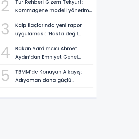
2
Tur Rehberi Gizem Tekyurt:
Kommagene modeli yönetim
örnek alınmalı
3
Kalp ilaçlarında yeni rapor
uygulaması: ‘Hasta değil
bürokrasi düşünülmüş’ tepkisi
4
Bakan Yardımcısı Ahmet
Aydın’dan Emniyet Genel
Müdürlüğü’ne ziyaret
5
TBMM’de Konuşan Alkayış:
Adıyaman daha güçlü
yarınlara yürüyor