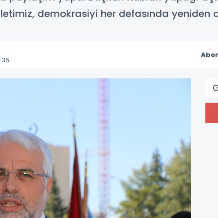
letimiz, demokrasiyi her defasında yeniden a
Abon
:36
G