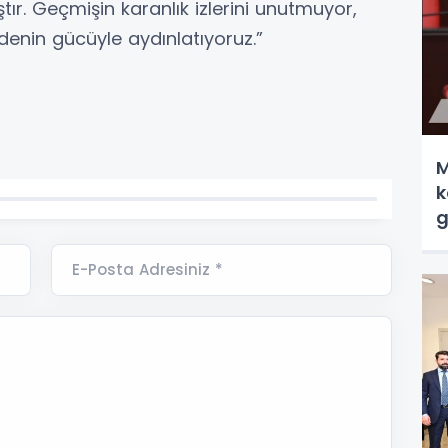
ır. Geçmişin karanlık izlerini unutmuyor,
denin gücüyle aydınlatıyoruz.”
M
k
g
E-Posta Adresiniz *