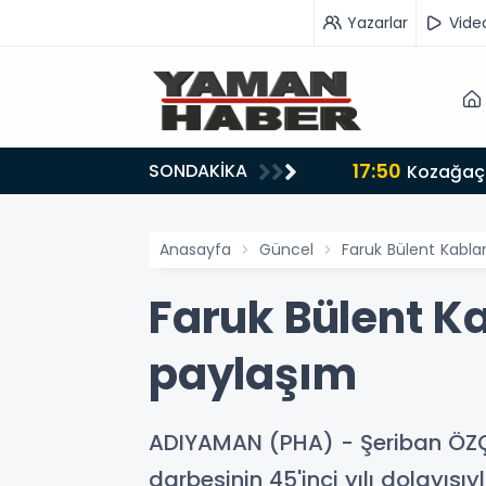
Yazarlar
Vide
17:50
SONDAKİKA
n iş birliği mesajı
Kozağaç 
Anasayfa
Güncel
Faruk Bülent Kablan
Faruk Bülent Ka
paylaşım
ADIYAMAN (PHA) - Şeriban ÖZÇA
darbesinin 45'inci yılı dolayıs