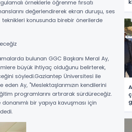
k
ygulamalı örneklerle öğrenme fırsatı
rmanslarını değerlendirerek ekran duruşu, ses
 teknikleri konusunda birebir önerilerde
receğiz
lamalarda bulunan GGC Başkanı Meral Ay,
imlere büyük ihtiyaç olduğunu belirterek,
ceğini söyledi.Gaziantep Üniversitesi ile
fade eden Ay, "Meslektaşlarımızın kendilerini
A
ğitim programlarını artırarak sürdüreceğiz.
ç
g
 donanımlı bir yapıya kavuşması için
dedi.