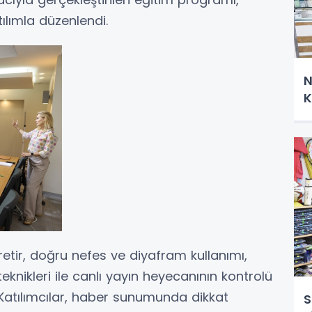
lımla düzenlendi.
N
K
tir, doğru nefes ve diyafram kullanımı,
teknikleri ile canlı yayın heyecanının kontrolü
. Katılımcılar, haber sunumunda dikkat
S