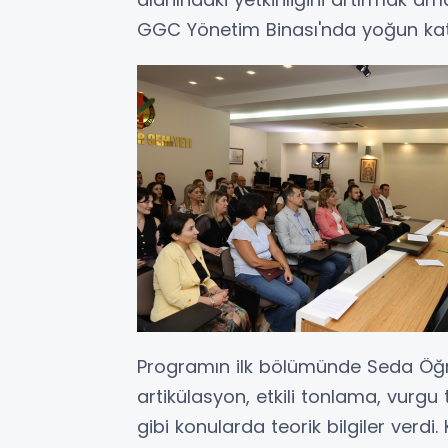
GGC Yönetim Binası'nda yoğun katı
Programın ilk bölümünde Seda Öğre
artikülasyon, etkili tonlama, vurgu 
gibi konularda teorik bilgiler verdi