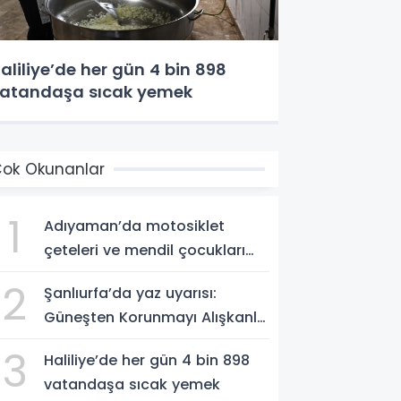
aliliye’de her gün 4 bin 898
atandaşa sıcak yemek
ok Okunanlar
1
Adıyaman’da motosiklet
çeteleri ve mendil çocukları
alarm veriyor
2
Şanlıurfa’da yaz uyarısı:
Güneşten Korunmayı Alışkanlık
Haline Getirin
3
Haliliye’de her gün 4 bin 898
vatandaşa sıcak yemek