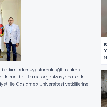
B
Y
g
li bir isminden uygulamalı eğitim alma
klarını belirterek, organizasyona katkı
i ile Gaziantep Üniversitesi yetkililerine