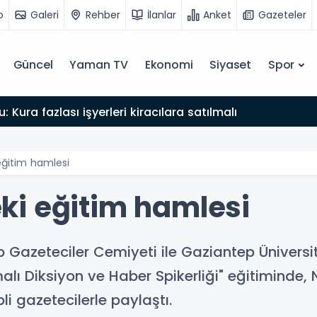
o
Galeri
Rehber
İlanlar
Anket
Gazeteler
Güncel
Yaman TV
Ekonomi
Siyaset
Spor
: Kura fazlası işyerleri kiracılara satılmalı
ğitim hamlesi
i eğitim hamlesi
azeteciler Cemiyeti ile Gaziantep Üniversites
alı Diksiyon ve Haber Spikerliği" eğitiminde,
li gazetecilerle paylaştı.