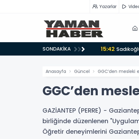
Yazarlar
Vide
15:42
SONDAKİKA
ru tarafında olmayı seçtim’
Sadıkoğlu
Anasayfa
Güncel
GGC’den mesleki e
GGC’den meslek
GAZİANTEP (PERRE) - Gaziantep G
birliğinde düzenlenen "Uygulam
Öğretir deneyimlerini Gaziantep