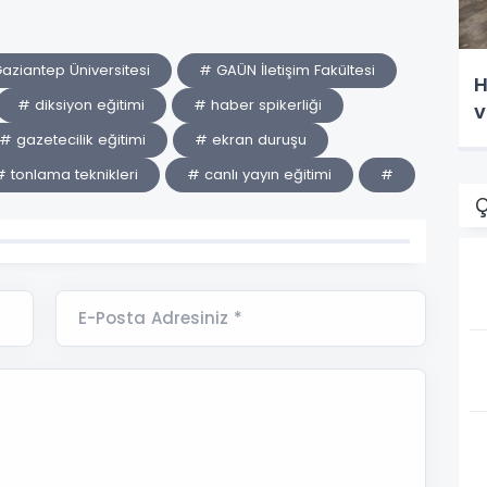
aziantep Üniversitesi
# GAÜN İletişim Fakültesi
H
# diksiyon eğitimi
# haber spikerliği
v
# gazetecilik eğitimi
# ekran duruşu
# tonlama teknikleri
# canlı yayın eğitimi
#
Ç
E-Posta Adresiniz *