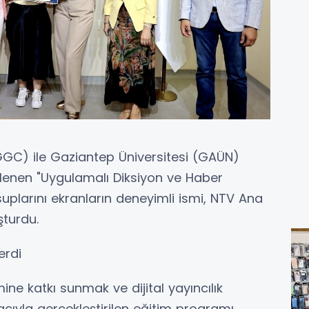
GC) ile Gaziantep Üniversitesi (GAÜN)
zenlenen "Uygulamalı Diksiyon ve Haber
nsuplarını ekranların deneyimli ismi, NTV Ana
şturdu.
erdi
ine katkı sunmak ve dijital yayıncılık
acıyla gerçekleştirilen eğitim programı,