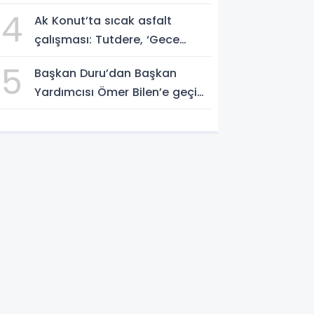
4
Ak Konut’ta sıcak asfalt
çalışması: Tutdere, ‘Gece
gündüz sahadayız’
5
Başkan Duru’dan Başkan
Yardımcısı Ömer Bilen’e geçici
görevlendirme süreci ziyareti