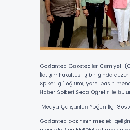
Gaziantep Gazeteciler Cemiyeti (G
İletişim Fakültesi iş birliğinde dü
Spikerliği" eğitimi, yerel basın me
Haber Spikeri Seda Öğretir ile bulu
Medya Çalışanları Yoğun İlgi Göst
Gaziantep basınının mesleki gelişim
alanındaki yetkinliğini artırmak am