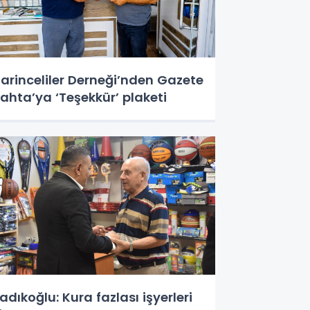
arinceliler Derneği’nden Gazete
ahta’ya ‘Teşekkür’ plaketi
adıkoğlu: Kura fazlası işyerleri