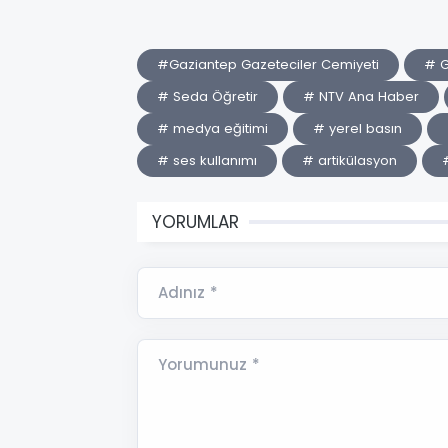
#Gaziantep Gazeteciler Cemiyeti
# G
# Seda Öğretir
# NTV Ana Haber
# medya eğitimi
# yerel basın
# ses kullanımı
# artikülasyon
YORUMLAR
Adınız *
Yorumunuz *