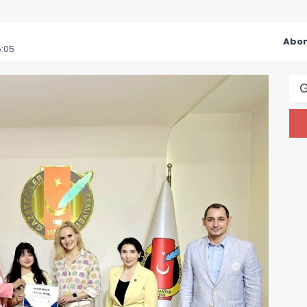
Abon
:05
G