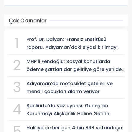
Çok Okunanlar
1
Prof. Dr. Dalyan: ‘Fransız Enstitüsü
raporu, Adıyaman'daki siyasi kırılmayı
'metroköy' kavramıyla açıklıyor’
2
MHP’li Fendoğlu: Sosyal konutlarda
ödeme şartları dar gelirliye göre yeniden
düzenlensin - Videolu Haber
3
Adıyaman’da motosiklet çeteleri ve
mendil çocukları alarm veriyor
4
Şanlıurfa’da yaz uyarısı: Güneşten
Korunmayı Alışkanlık Haline Getirin
5
Haliliye’de her gün 4 bin 898 vatandaşa