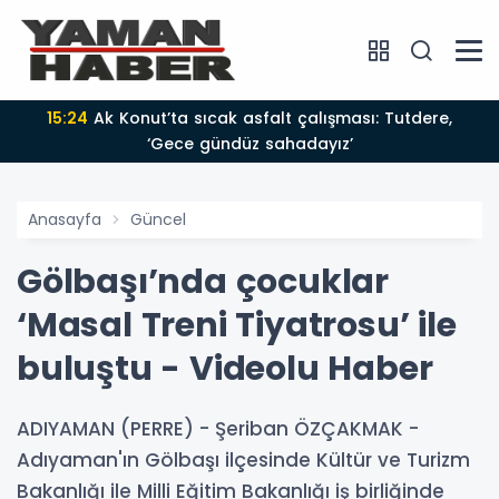
15:24
Ak Konut’ta sıcak asfalt çalışması: Tutdere,
‘Gece gündüz sahadayız’
Anasayfa
Güncel
Gölbaşı’nda çocuklar
‘Masal Treni Tiyatrosu’ ile
buluştu - Videolu Haber
ADIYAMAN (PERRE) - Şeriban ÖZÇAKMAK -
Adıyaman'ın Gölbaşı ilçesinde Kültür ve Turizm
Bakanlığı ile Milli Eğitim Bakanlığı iş birliğinde