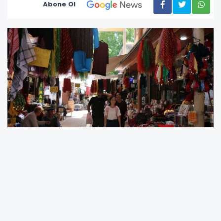
Abone Ol
Kurban Bayramı öncesinde alışveriş
hareketliliği bekleyen Adıyaman'daki Demirciler
Pazarı esnafı, bu yıl çarşının eski
yoğunluğundan uzak olduğunu söyledi.