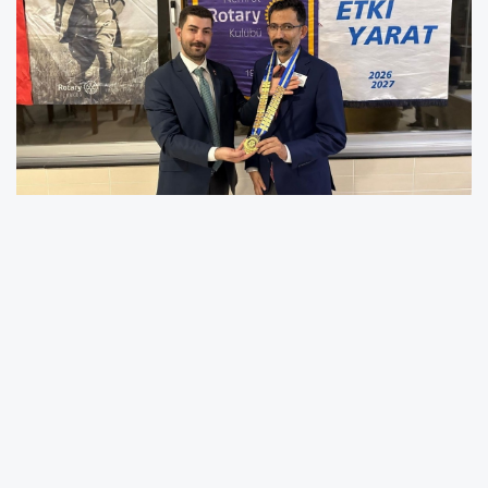
Adıyaman Nemrut Rotary Kulübü'nde başkanlık
devir teslim töreni gerçekleştirildi. 2025-2026
Dönem Başkanı Kerem Oranlı, görevini 2026-
2027 Dönem Başkanı Emrah Candar'a devretti.
White Star Otel'de düzenlenen törene kulüp
üyeleri katıldı. Törende konuşan Kerem Oranlı,
görev süresini "İyilik İçin Birleşiyoruz" temasıyla
tamamladıklarını belirterek, özellikle deprem