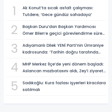
1
Ak Konut’ta sıcak asfalt çalışması:
Tutdere, ‘Gece gündüz sahadayız’
2
Başkan Duru’dan Başkan Yardımcısı
Ömer Bilen’e geçici görevlendirme süreci
ziyareti
3
Adıyamanlı Dilek YENİ Parti’nin Ümraniye
kadrosunda: ‘Tarihin doğru tarafında
olmayı seçtim’
4
MHP Merkez İlçe’de yeni dönem başladı:
Aslancan mazbatasını aldı, Zey’i ziyaret
etti
5
Sadıkoğlu: Kura fazlası işyerleri kiracılara
satılmalı