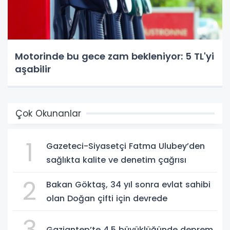
Motorinde bu gece zam bekleniyor: 5 TL'yi
aşabilir
Çok Okunanlar
1
Gazeteci-Siyasetçi Fatma Ulubey’den
sağlıkta kalite ve denetim çağrısı
2
Bakan Göktaş, 34 yıl sonra evlat sahibi
olan Doğan çifti için devrede
3
Gaziantep’te 4.5 büyüklüğünde deprem