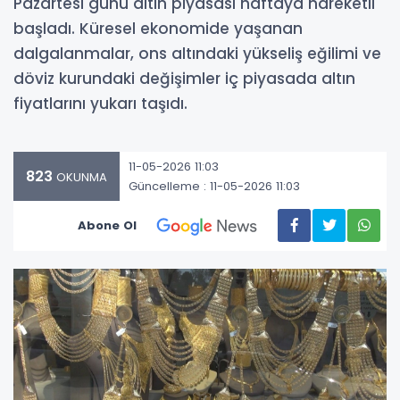
Pazartesi günü altın piyasası haftaya hareketli
başladı. Küresel ekonomide yaşanan
dalgalanmalar, ons altındaki yükseliş eğilimi ve
döviz kurundaki değişimler iç piyasada altın
fiyatlarını yukarı taşıdı.
11-05-2026 11:03
823
OKUNMA
Güncelleme : 11-05-2026 11:03
Abone Ol